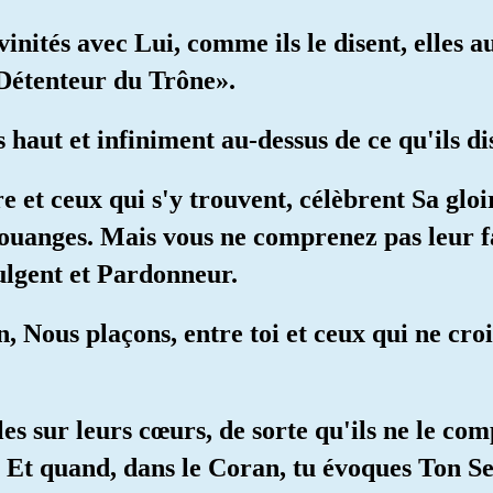
ivinités avec Lui, comme ils le disent, elles 
 Détenteur du Trône».
s haut et infiniment au-dessus de ce qu'ils di
re et ceux qui s'y trouvent, célèbrent Sa gloir
 louanges. Mais vous ne comprenez pas leur f
dulgent et Pardonneur.
n, Nous plaçons, entre toi et ceux qui ne croi
es sur leurs cœurs, de sorte qu'ils ne le co
r. Et quand, dans le Coran, tu évoques Ton Se