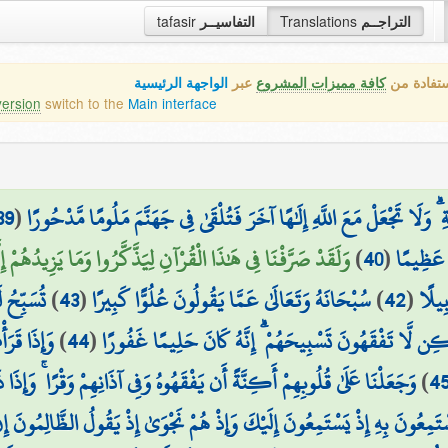
tafasir
التفاسيــر
Translations
التراجــم
ستفادة من
كافة مميزات المشروع
عبر
الواجهة الرئيسية
version
switch to the
Main interface
39
(
 ۗ وَلَا تَجْعَلْ مَعَ اللَّهِ إِلَٰهًا آخَرَ فَتُلْقَىٰ فِي جَهَنَّمَ مَلُومًا مَّدْحُورًا
وَلَقَدْ صَرَّفْنَا فِي هَٰذَا الْقُرْآنِ لِيَذَّكَّرُوا وَمَا يَزِيدُهُمْ إِل)
)
40
(
ًا عَظِيمًا
تُسَبِّح ۚ
)
43
(
سُبْحَانَهُ وَتَعَالَىٰ عَمَّا يَقُولُونَ عُلُوًّا كَبِيرًا
)
42
(
بِيلًا
وَإِذَا قَرَأ
)
44
(
َٰكِن لَّا تَفْقَهُونَ تَسْبِيحَهُمْ ۗ إِنَّهُ كَانَ حَلِيمًا غَفُورًا
وَجَعَلْنَا عَلَىٰ قُلُوبِهِمْ أَكِنَّةً أَن يَفْقَهُوهُ وَفِي آذَانِهِمْ وَقْرًا ۚ وَإِذَا 
)
4
َسْتَمِعُونَ بِهِ إِذْ يَسْتَمِعُونَ إِلَيْكَ وَإِذْ هُمْ نَجْوَىٰ إِذْ يَقُولُ الظَّالِمُونَ إ