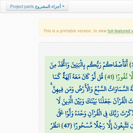
Project parts
أجزاء المشروع
This is a printable version, to view
full-featured 
أَفَأَصْفَاكُمْ رَبُّكُم بِالْبَنِينَ وَاتَّخَذَ مِنَ
)
َّا نُفُورًا (41
قُل لَّوْ كَانَ مَعَهُ آلِهَةٌ كَمَا
ُ لَهُ السَّمَاوَاتُ السَّبْعُ وَالْأَرْضُ وَمَن فِيهِنَّ
ْتَ الْقُرْآنَ جَعَلْنَا بَيْنَكَ وَبَيْنَ الَّذِينَ لَا
ذَكَرْتَ رَبَّكَ فِي الْقُرْآنِ وَحْدَهُ وَلَّوْا عَلَىٰ
انظُرْ
)
47
(
ِن تَتَّبِعُونَ إِلَّا رَجُلًا مَّسْحُورًا