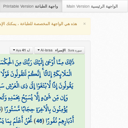
Printable Version
Main Version
الواجهة الرئيسية
واجهة الطباعة
×
هذه هي الواجهة المخصصة للطباعة ، يمكنك الإ
Al-Israa
41
الإسراء
سورة Sura
آية Aya
ذَٰلِكَ مِمَّا أَوْحَىٰ إِلَيْكَ رَبُّكَ مِنَ الْحِكْمَةِ
الْمَلَائِكَةِ إِنَاثًا ۚ إِنَّكُمْ لَتَقُولُونَ قَوْل
يَقُولُونَ إِذًا لَّابْتَغَوْا إِلَىٰ ذِي الْعَرْشِ سَ
وَإِن مِّن شَيْءٍ إِلَّا يُسَبِّحُ بِحَمْدِهِ وَل
5
(
يُؤْمِنُونَ بِالْآخِرَةِ حِجَابًا مَّسْتُورًا
نَّحْنُ أَعْلَمُ بِمَا ي
)
46
(
أَدْبَارِهِمْ نُفُورًا