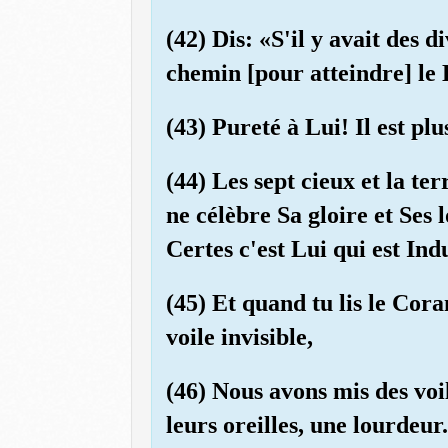
(42) Dis: «S'il y avait des d
chemin [pour atteindre] le
(43) Pureté à Lui! Il est plu
(44) Les sept cieux et la ter
ne célèbre Sa gloire et Ses
Certes c'est Lui qui est In
(45) Et quand tu lis le Cora
voile invisible,
(46) Nous avons mis des voil
leurs oreilles, une lourdeu