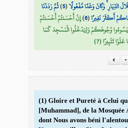
ثُمَّ رَدَدْنَا
)
5
(
َ الدِّيَارِ ۚ وَكَانَ وَعْدًا مَّفْعُولًا
إِنْ أَحْسَنتُمْ أَحْسَنتُمْ
)
6
(
ْنَاكُمْ أَكْثَرَ نَفِيرًا
ةِ لِيَسُوءُوا وُجُوهَكُمْ وَلِيَدْخُلُوا الْمَسْجِدَ كَمَا
َا عَلَوْا تَتْبِيرًا (7
(1) Gloire et Pureté à Celui qu
[Muhammad], de la Mosquée 
dont Nous avons béni l'alentour