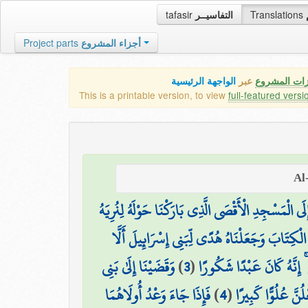
tafasir
التفاسيــر
Translations
Project parts
أجزاء المشروع
زات المشروع
عبر
الواجهة الرئيسية
This is a printable version, to view
full-featured versi
َى الْمَسْجِدِ الْأَقْصَى الَّذِي بَارَكْنَا حَوْلَهُ لِنُرِيَهُ
لْكِتَابَ وَجَعَلْنَاهُ هُدًى لِّبَنِي إِسْرَائِيلَ أَلَّا
وَقَضَيْنَا إِلَىٰ بَنِي
)
3
(
ٍ ۚ إِنَّهُ كَانَ عَبْدًا شَكُورًا
فَإِذَا جَاءَ وَعْدُ أُولَاهُمَا
)
4
(
ُنَّ عُلُوًّا كَبِيرًا