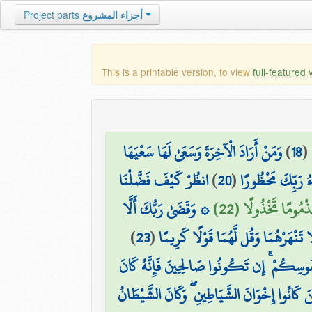
Project parts
أجزاء المشروع
This is a printable version, to view
full-featured 
وَمَنْ أَرَادَ الْآخِرَةَ وَسَعَىٰ لَهَا سَعْيَهَا
)
18
(
انظُرْ كَيْفَ فَضَّلْنَا
)
20
(
ءُ رَبِّكَ مَحْظُورًا
َذْمُومًا مَّخْذُولًا (22
۞ وَقَضَىٰ رَبُّكَ أَلَّا
)
23
(
َا تَنْهَرْهُمَا وَقُل لَّهُمَا قَوْلًا كَرِيمًا
نُفُوسِكُمْ ۚ إِن تَكُونُوا صَالِحِينَ فَإِنَّهُ كَانَ
ِينَ كَانُوا إِخْوَانَ الشَّيَاطِينِ ۖ وَكَانَ الشَّيْطَانُ