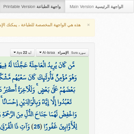
Printable Version
Main Version
الواجهة الرئيسية
واجهة الطباعة
×
هذه هي الواجهة المخصصة للطباعة ، يمكنك الإ
Al-Israa
22
الإسراء
سورة Sura
آية Aya
مَّن كَانَ يُرِيدُ الْعَاجِلَةَ عَجَّلْنَا لَهُ فِيهَ
وَهُوَ مُؤْمِنٌ فَأُولَٰئِكَ كَانَ سَعْيُهُم مَّشْك
بَعْضَهُمْ عَلَىٰ بَعْضٍ ۚ وَلَلْآخِرَةُ أَكْبَرُ
تَعْبُدُوا إِلَّا إِيَّاهُ وَبِالْوَالِدَيْنِ إِحْسَان
وَاخْفِضْ لَهُمَا جَنَاحَ الذُّلِّ مِنَ الرَّحْمَةِ و
وَآتِ ذَا الْقُرْبَىٰ 
)
25
(
لِلْأَوَّابِينَ غَفُورًا