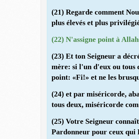
(21) Regarde comment Nous f
plus élevés et plus privilégi
(22) N'assigne point à Alla
(23) Et ton Seigneur a décr
mère: si l'un d'eux ou tous d
point: «Fi!» et ne les brusq
(24) et par miséricorde, aba
tous deux, miséricorde comm
(25) Votre Seigneur connaît 
Pardonneur pour ceux qui L