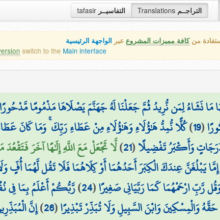
tafasir
التفاسيــر
Translations
التراجــم
ستفادة من
كافة مميزات المشروع
عبر
الواجهة الرئيسية
version
switch to the
Main interface
ا مَا نَشَاءُ لِمَن نُّرِيدُ ثُمَّ جَعَلْنَا لَهُ جَهَنَّمَ يَصْلَاهَا مَذْمُومًا مَّدْحُورًا
كُلًّا نُّمِدُّ هَٰؤُلَاءِ وَهَٰؤُلَاءِ مِنْ عَطَاءِ رَبِّكَ ۚ وَمَا كَانَ عَطَا
)
19
(
ُورًا
لَّا تَجْعَلْ مَعَ اللَّهِ إِلَٰهًا آخَرَ فَتَقْعُدَ م)
)
21
(
 دَرَجَاتٍ وَأَكْبَرُ تَفْضِيلًا
ًا ۚ إِمَّا يَبْلُغَنَّ عِندَكَ الْكِبَرَ أَحَدُهُمَا أَوْ كِلَاهُمَا فَلَا تَقُل لَّهُمَا أُفٍّ وَل
رَّبُّكُمْ أَعْلَمُ بِمَا فِي 
)
24
(
َقُل رَّبِّ ارْحَمْهُمَا كَمَا رَبَّيَانِي صَغِيرًا
إِنَّ الْمُبَذِّر
)
26
(
حَقَّهُ وَالْمِسْكِينَ وَابْنَ السَّبِيلِ وَلَا تُبَذِّرْ تَبْذِيرًا