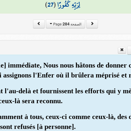
)
27
(
لِرَبِّهِ كَفُورًا
284
الصفحة Page
ie] immédiate, Nous nous hâtons de donner 
i assignons l'Enfer où il brûlera méprisé et 
 l'au-delà et fournissent les efforts qui y m
e ceux-là sera reconnu.
mment à tous, ceux-ci comme ceux-là, des d
sont refusés [à personne].