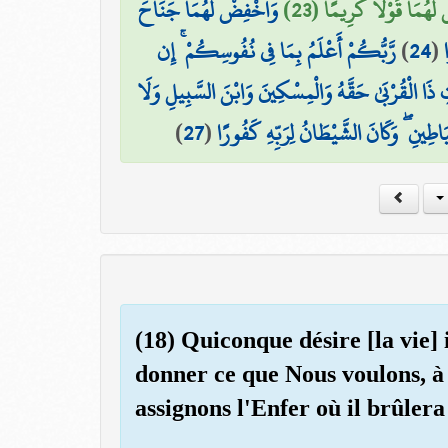
لَّهُمَا قَوْلًا كَرِيمًا (23
وَاخْفِضْ لَهُمَا جَنَاحَ
رَّبُّكُمْ أَعْلَمُ بِمَا فِي نُفُوسِكُمْ ۚ إِن
)
24
(
ذَا الْقُرْبَىٰ حَقَّهُ وَالْمِسْكِينَ وَابْنَ السَّبِيلِ وَلَا
)
27
(
يَاطِينِ ۖ وَكَانَ الشَّيْطَانُ لِرَبِّهِ كَفُورًا
(18) Quiconque désire [la vie
donner ce que Nous voulons, à 
assignons l'Enfer où il brûlera