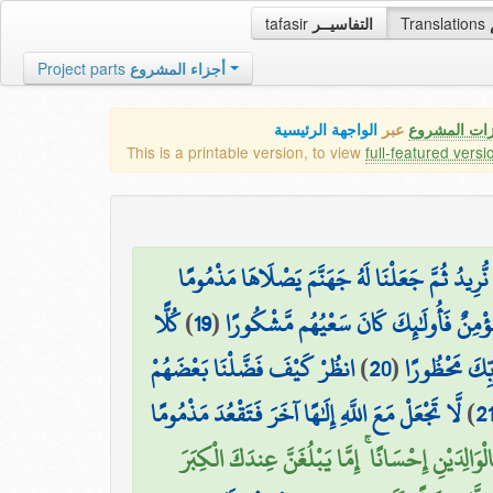
tafasir
التفاسيــر
Translations
Project parts
أجزاء المشروع
زات المشروع
عبر
الواجهة الرئيسية
This is a printable version, to view
full-featured versi
ُّرِيدُ ثُمَّ جَعَلْنَا لَهُ جَهَنَّمَ يَصْلَاهَا مَذْمُومًا
كُلًّا
)
19
(
 مُؤْمِنٌ فَأُولَٰئِكَ كَانَ سَعْيُهُم مَّشْكُورًا
انظُرْ كَيْفَ فَضَّلْنَا بَعْضَهُمْ
)
20
(
بِّكَ مَحْظُورًا
لَّا تَجْعَلْ مَعَ اللَّهِ إِلَٰهًا آخَرَ فَتَقْعُدَ مَذْمُومًا
)
2
۞ ْوَالِدَيْنِ إِحْسَانًا ۚ إِمَّا يَبْلُغَنَّ عِندَكَ الْكِبَرَ