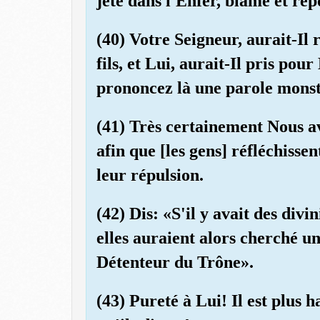
jeté dans l'Enfer, blâmé et rep
(40) Votre Seigneur, aurait-Il
fils, et Lui, aurait-Il pris pou
prononcez là une parole mons
(41) Très certainement Nous a
afin que [les gens] réfléchisse
leur répulsion.
(42) Dis: «S'il y avait des divi
elles auraient alors cherché u
Détenteur du Trône».
(43) Pureté à Lui! Il est plus 