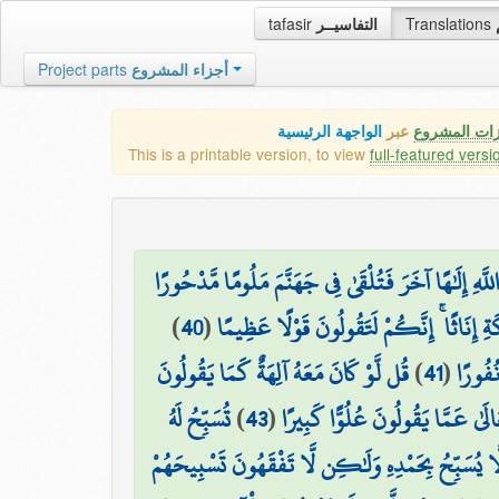
tafasir
التفاسيــر
Translations
Project parts
أجزاء المشروع
زات المشروع
عبر
الواجهة الرئيسية
This is a printable version, to view
full-featured versi
للَّهِ إِلَٰهًا آخَرَ فَتُلْقَىٰ فِي جَهَنَّمَ مَلُومًا مَّدْحُورًا
)
40
(
ِ إِنَاثًا ۚ إِنَّكُمْ لَتَقُولُونَ قَوْلًا عَظِيمًا
قُل لَّوْ كَانَ مَعَهُ آلِهَةٌ كَمَا يَقُولُونَ
)
41
(
نُفُورًا
تُسَبِّحُ لَهُ
)
43
(
الَىٰ عَمَّا يَقُولُونَ عُلُوًّا كَبِيرًا
ا يُسَبِّحُ بِحَمْدِهِ وَلَٰكِن لَّا تَفْقَهُونَ تَسْبِيحَهُمْ