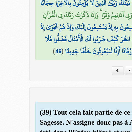
 بَيْنَكَ وَبَيْنَ الَّذِينَ لَا يُؤْمِنُونَ بِالْآخِرَةِ حِجَابًا
َفِي آذَانِهِمْ وَقْرًا ۚ وَإِذَا ذَكَرْتَ رَبَّكَ فِي الْقُرْآنِ
َمِعُونَ بِهِ إِذْ يَسْتَمِعُونَ إِلَيْكَ وَإِذْ هُمْ نَجْوَىٰ إِذْ
انظُرْ كَيْفَ ضَرَبُوا لَكَ الْأَمْثَالَ فَضَلُّوا فَلَا
)
49
(
رُفَاتًا أَإِنَّا لَمَبْعُوثُونَ خَلْقًا جَدِيدًا
(39) Tout cela fait partie de ce
Sagesse. N'assigne donc pas à A