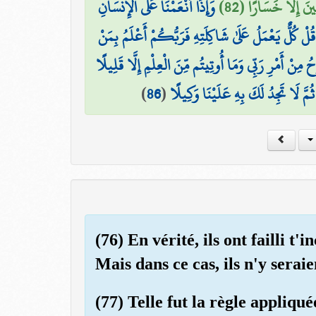
ِينَ إِلَّا خَسَارًا (82
وَإِذَا أَنْعَمْنَا عَلَى الْإِنسَانِ
قُلْ كُلٌّ يَعْمَلُ عَلَىٰ شَاكِلَتِهِ فَرَبُّكُمْ أَعْلَمُ بِمَنْ
مِنْ أَمْرِ رَبِّي وَمَا أُوتِيتُم مِّنَ الْعِلْمِ إِلَّا قَلِيلًا
)
86
(
 ثُمَّ لَا تَجِدُ لَكَ بِهِ عَلَيْنَا وَكِيلًا
(76) En vérité, ils ont failli t'
Mais dans ce cas, ils n'y serai
(77) Telle fut la règle appliq