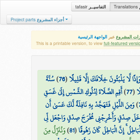
tafasir
التفاسيــر
Translations
Project parts
أجزاء المشروع
زات المشروع
عبر
الواجهة الرئيسية
This is a printable version, to view
full-featured versi
سُنَّةَ
)
76
(
ذًا لَّا يَلْبَثُونَ خِلَافَكَ إِلَّا قَلِيلًا
أَقِمِ الصَّلَاةَ لِدُلُوكِ الشَّمْسِ إِلَىٰ غَسَقِ
)
77
(
ًا
وَمِنَ اللَّيْلِ فَتَهَجَّدْ بِهِ نَافِلَةً لَّكَ عَسَىٰ أَن
)
دْخَلَ صِدْقٍ وَأَخْرِجْنِي مُخْرَجَ صِدْقٍ وَاجْعَل لِّي
وَنُنَزِّلُ مِنَ
)
81
(
بَاطِلُ ۚ إِنَّ الْبَاطِلَ كَانَ زَهُوقًا