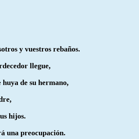
otros y vuestros rebaños.
rdecedor llegue,
re huya de su hermano,
dre,
us hijos.
drá una preocupación.