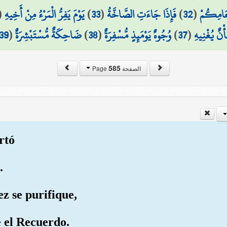
(
يَوْمَ يَفِرُّ الْمَرْءُ مِنْ أَخِيهِ
)
33
(
فَإِذَا جَاءَتِ الصَّاخَّةُ
)
32
(
ْعَامِكُمْ
39
(
ضَاحِكَةٌ مُّسْتَبْشِرَةٌ
)
38
(
وُجُوهٌ يَوْمَئِذٍ مُّسْفِرَةٌ
)
37
(
أْنٌ يُغْنِيهِ
585
الصفحة Page
rtó
.
ez se purifique,
e el Recuerdo.