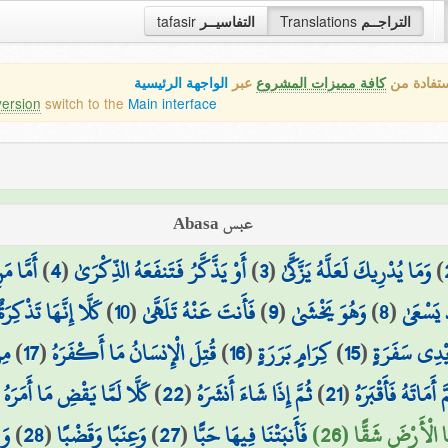
tafasir
التفاسيــر
Translations
التراجــم
ستفادة من
كافة مميزات المشروع
عبر
الواجهة الرئيسية
version
switch to the
Main interface
عبس Abasa
أَمَّا مَ
)
4
(
أَوْ يَذَّكَّرُ فَتَنفَعَهُ الذِّكْرَىٰ
)
3
(
وَمَا يُدْرِيكَ لَعَلَّهُ يَزَّكَّىٰ
)
كَلَّا إِنَّهَا تَذْكِرَةٌ
)
10
(
فَأَنتَ عَنْهُ تَلَهَّىٰ
)
9
(
وَهُوَ يَخْشَىٰ
)
8
(
 يَسْعَىٰ
مِن
)
17
(
قُتِلَ الْإِنسَانُ مَا أَكْفَرَهُ
)
16
(
كِرَامٍ بَرَرَةٍ
)
15
(
يْدِي سَفَرَةٍ
(
كَلَّا لَمَّا يَقْضِ مَا أَمَرَهُ
)
22
(
ثُمَّ إِذَا شَاءَ أَنشَرَهُ
)
21
(
َّ أَمَاتَهُ فَأَقْبَرَهُ
وَز
)
28
(
وَعِنَبًا وَقَضْبًا
)
27
(
فَأَنبَتْنَا فِيهَا حَبًّا
َا الْأَرْضَ شَقًّا (26