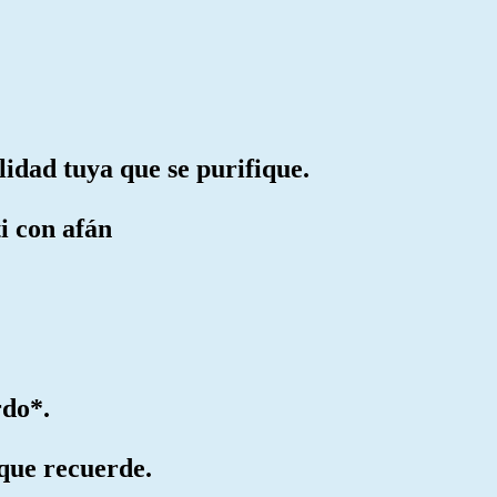
lidad tuya que se purifique.
ti con afán
rdo*.
 que recuerde.