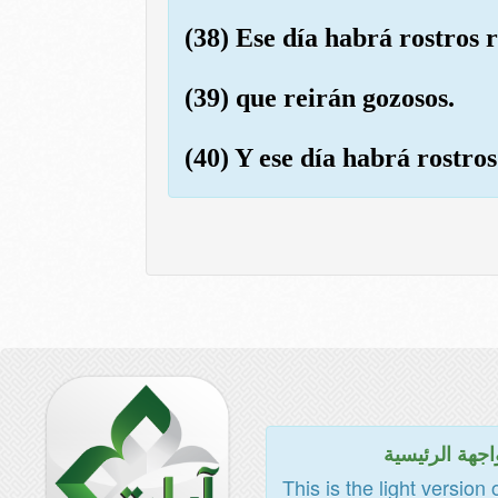
(38) Ese día habrá rostros 
(39) que reirán gozosos.
(40) Y ese día habrá rostros
اجهة الرئيسية
This is the light version 