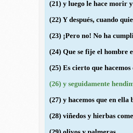
(21) y luego le hace morir 
(22) Y después, cuando quier
(23) ¡Pero no! No ha cumpli
(24) Que se fije el hombre 
(25) Es cierto que hacemos 
(26) y seguidamente hendimo
(27) y hacemos que en ella 
(28) viñedos y hierbas come
(29) olivos y palmeras,