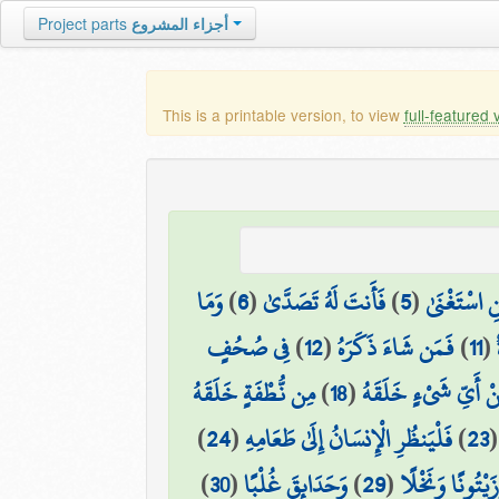
Project parts
أجزاء المشروع
This is a printable version, to view
full-featured 
وَمَا
)
6
(
فَأَنتَ لَهُ تَصَدَّىٰ
)
5
(
نِ اسْتَغْنَىٰ
فِي صُحُفٍ
)
12
(
فَمَن شَاءَ ذَكَرَهُ
)
11
(
مِن نُّطْفَةٍ خَلَقَهُ
)
18
(
ْ أَيِّ شَيْءٍ خَلَقَهُ
)
24
(
فَلْيَنظُرِ الْإِنسَانُ إِلَىٰ طَعَامِهِ
)
23
)
30
(
وَحَدَائِقَ غُلْبًا
)
29
(
َيْتُونًا وَنَخْلًا