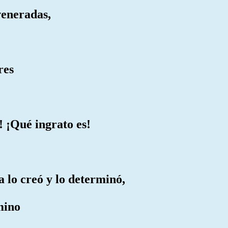
veneradas,
res
 ¡Qué ingrato es!
 lo creó y lo determinó,
mino