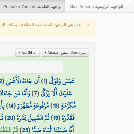
Printable Version
Main Version
الواجهة الرئيسية
واجهة الطباعة
×
هذه هي الواجهة المخصصة للطباعة ، يمكنك الإ
Abasa
26
عبس
سورة Sura
آية Aya
2
(
أَن جَاءَهُ الْأَعْمَىٰ
)
1
(
عَبَسَ وَتَوَلَّىٰ
وَأَمَّا مَن جَاءَكَ
)
7
(
عَلَيْكَ أَلَّا يَزَّكَّىٰ
بِأَ
)
14
(
مَّرْفُوعَةٍ مُّطَهَّرَةٍ
)
13
(
مُّكَرَّمَةٍ
ثُم
)
20
(
ثُمَّ السَّبِيلَ يَسَّرَهُ
)
19
(
فَقَدَّرَهُ
ثُمَّ شَقَقْن)
)
25
(
أَنَّا صَبَبْنَا الْمَاءَ صَبًّا