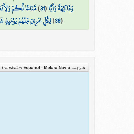
مَّتَاعًا لَّكُمْ وَلِأَن
)
31
(
وَفَاكِهَةً وَأَبًّا
لِكُلِّ امْرِئٍ مِّنْهُمْ يَوْمَئِذٍ شَ
)
36
(
Español - Melara Navio
الترجمة Translation