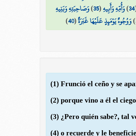
وَصَاحِبَتِهِ وَبَنِيهِ
)
35
(
وَأُمِّهِ وَأَبِيهِ
)
34
)
40
(
وَوُجُوهٌ يَوْمَئِذٍ عَلَيْهَا غَبَرَةٌ
)
(1) Frunció el ceño y se apa
(2) porque vino a él el ciego
(3) ¿Pero quién sabe?, tal v
(4) o recuerde y le benefici