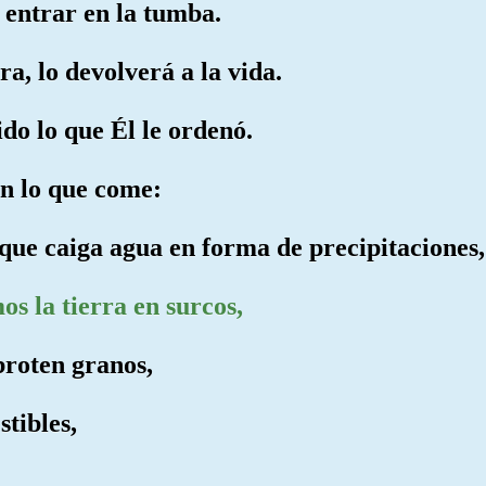
y entrar en la tumba.
a, lo devolverá a la vida.
do lo que Él le ordenó.
en lo que come:
que caiga agua en forma de precipitaciones,
s la tierra en surcos,
broten granos,
stibles,