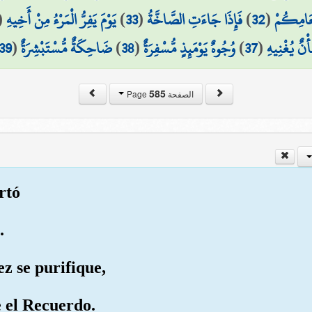
(
يَوْمَ يَفِرُّ الْمَرْءُ مِنْ أَخِيهِ
)
33
(
فَإِذَا جَاءَتِ الصَّاخَّةُ
)
32
(
ْعَامِكُمْ
39
(
ضَاحِكَةٌ مُّسْتَبْشِرَةٌ
)
38
(
وُجُوهٌ يَوْمَئِذٍ مُّسْفِرَةٌ
)
37
(
أْنٌ يُغْنِيهِ
585
الصفحة Page
rtó
.
ez se purifique,
e el Recuerdo.