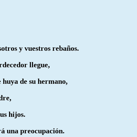
otros y vuestros rebaños.
rdecedor llegue,
re huya de su hermano,
dre,
us hijos.
drá una preocupación.