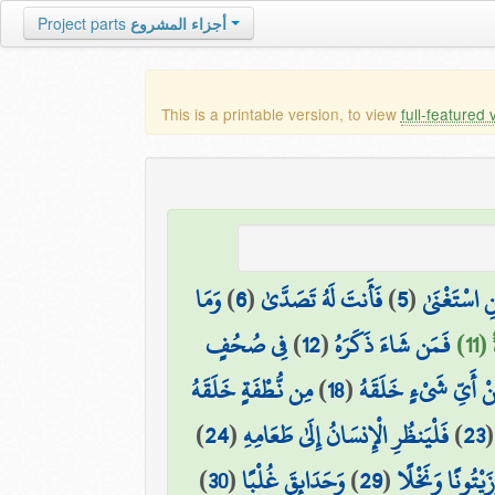
Project parts
أجزاء المشروع
This is a printable version, to view
full-featured 
وَمَا
)
6
(
فَأَنتَ لَهُ تَصَدَّىٰ
)
5
(
نِ اسْتَغْنَىٰ
فِي صُحُفٍ
)
12
(
فَمَن شَاءَ ذَكَرَهُ
 (11
مِن نُّطْفَةٍ خَلَقَهُ
)
18
(
ْ أَيِّ شَيْءٍ خَلَقَهُ
)
24
(
فَلْيَنظُرِ الْإِنسَانُ إِلَىٰ طَعَامِهِ
)
23
)
30
(
وَحَدَائِقَ غُلْبًا
)
29
(
َيْتُونًا وَنَخْلًا