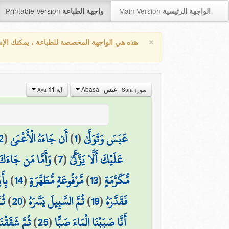
Printable Version
Main Version
الواجهة الرئيسية
واجهة الطباعة
×
هذه هي الواجهة المخصصة للطباعة ، يمكنك الإ
Abasa
11
عبس
سورة Sura
آية Aya
2
(
أَن جَاءَهُ الْأَعْمَىٰ
)
1
(
عَبَسَ وَتَوَلَّىٰ
وَأَمَّا مَن جَاءَكَ
)
7
(
عَلَيْكَ أَلَّا يَزَّكَّىٰ
بِأَ
)
14
(
مَّرْفُوعَةٍ مُّطَهَّرَةٍ
)
13
(
مُّكَرَّمَةٍ
ثُم
)
20
(
ثُمَّ السَّبِيلَ يَسَّرَهُ
)
19
(
فَقَدَّرَهُ
ثُمَّ شَقَقْن
)
25
(
أَنَّا صَبَبْنَا الْمَاءَ صَبًّا