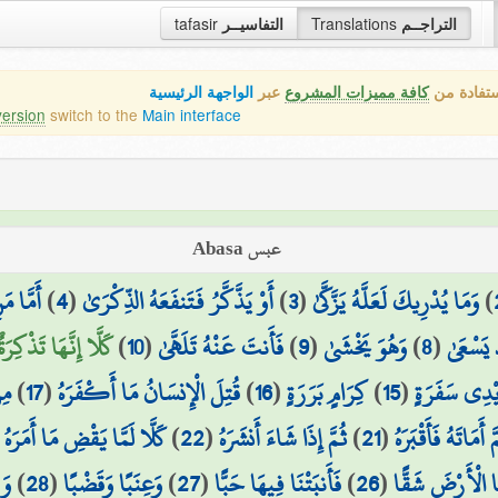
tafasir
التفاسيــر
Translations
التراجــم
ستفادة من
كافة مميزات المشروع
عبر
الواجهة الرئيسية
version
switch to the
Main interface
عبس Abasa
أَمَّا مَ
)
4
(
أَوْ يَذَّكَّرُ فَتَنفَعَهُ الذِّكْرَىٰ
)
3
(
وَمَا يُدْرِيكَ لَعَلَّهُ يَزَّكَّىٰ
)
كَلَّا إِنَّهَا تَذْكِرَةٌ)
)
10
(
فَأَنتَ عَنْهُ تَلَهَّىٰ
)
9
(
وَهُوَ يَخْشَىٰ
)
8
(
 يَسْعَىٰ
مِن
)
17
(
قُتِلَ الْإِنسَانُ مَا أَكْفَرَهُ
)
16
(
كِرَامٍ بَرَرَةٍ
)
15
(
يْدِي سَفَرَةٍ
(
كَلَّا لَمَّا يَقْضِ مَا أَمَرَهُ
)
22
(
ثُمَّ إِذَا شَاءَ أَنشَرَهُ
)
21
(
َّ أَمَاتَهُ فَأَقْبَرَهُ
وَز
)
28
(
وَعِنَبًا وَقَضْبًا
)
27
(
فَأَنبَتْنَا فِيهَا حَبًّا
)
26
(
َا الْأَرْضَ شَقًّا