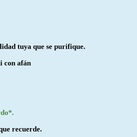
lidad tuya que se purifique.
ti con afán
rdo*.
 que recuerde.