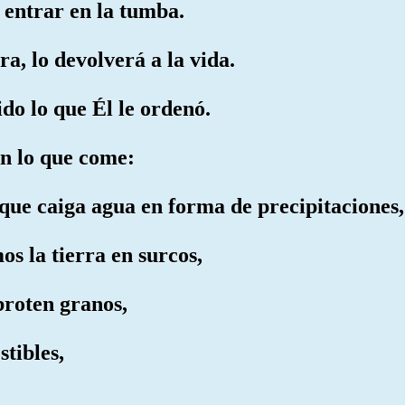
y entrar en la tumba.
a, lo devolverá a la vida.
do lo que Él le ordenó.
en lo que come:
que caiga agua en forma de precipitaciones,
s la tierra en surcos,
broten granos,
stibles,