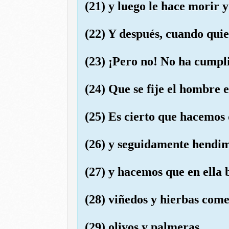
(21) y luego le hace morir 
(22) Y después, cuando quier
(23) ¡Pero no! No ha cumpli
(24) Que se fije el hombre 
(25) Es cierto que hacemos 
(26) y seguidamente hendimo
(27) y hacemos que en ella 
(28) viñedos y hierbas come
(29) olivos y palmeras,