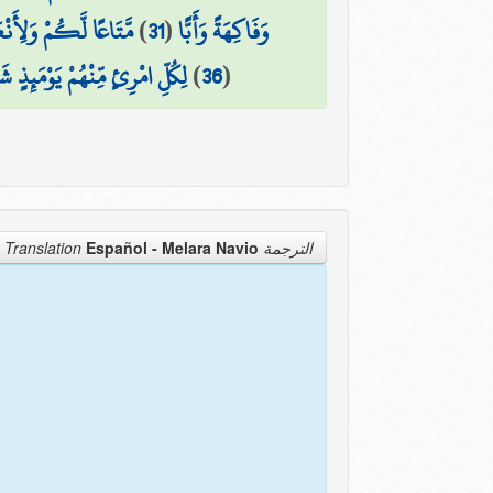
مَّتَاعًا لَّكُمْ وَلِأَن
)
31
(
وَفَاكِهَةً وَأَبًّا
لِكُلِّ امْرِئٍ مِّنْهُمْ يَوْمَئِذٍ شَ
)
36
(
Español - Melara Navio
الترجمة Translation