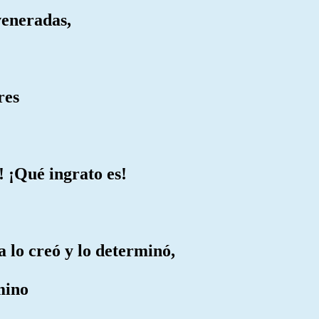
veneradas,
res
 ¡Qué ingrato es!
 lo creó y lo determinó,
mino