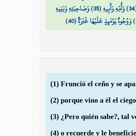
وَصَاحِبَتِهِ وَبَنِيهِ
)
35
(
وَأُمِّهِ وَأَبِيهِ
)
34
)
40
(
وَوُجُوهٌ يَوْمَئِذٍ عَلَيْهَا غَبَرَةٌ
)
(1) Frunció el ceño y se apa
(2) porque vino a él el ciego
(3) ¿Pero quién sabe?, tal v
(4) o recuerde y le benefici