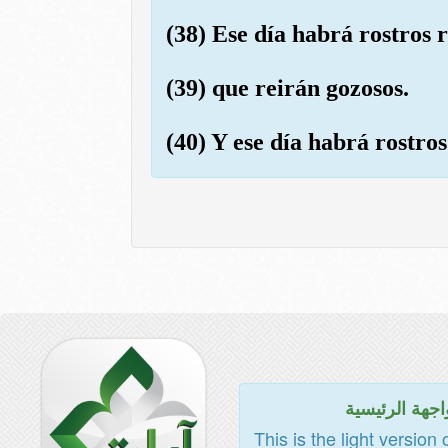
(38) Ese día habrá rostros 
(39) que reirán gozosos.
(40) Y ese día habrá rostros
اجهة الرئيسية
This is the light version 