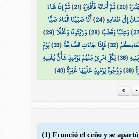
ثُمَّ إِذَا شَاءَ
)
21
(
ثُمَّ أَمَاتَهُ فَأَقْبَرَهُ
)
20
(
سَّرَهُ
أَنَّا صَبَبْنَا الْمَاءَ صَبًّا
)
24
(
سَانُ إِلَىٰ طَعَامِهِ
)
29
(
وَزَيْتُونًا وَنَخْلًا
)
28
(
وَعِنَبًا وَقَضْبًا
)
2
يَوْمَ
)
33
(
فَإِذَا جَاءَتِ الصَّاخَّةُ
)
32
(
َنْعَامِكُمْ
لِكُلِّ امْرِئٍ مِّنْهُمْ يَوْمَئِذٍ شَأْنٌ يُغْنِيهِ
)
36
(
َنِيهِ
)
40
(
وَوُجُوهٌ يَوْمَئِذٍ عَلَيْهَا غَبَرَةٌ
)
39
(
ةٌ
(1) Frunció el ceño y se apartó