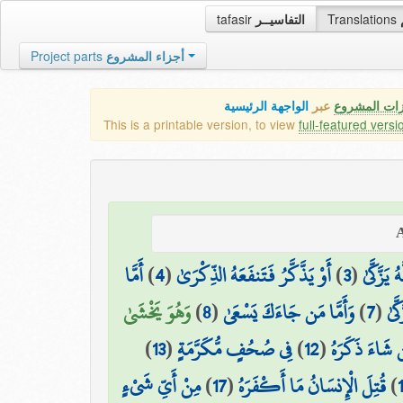
tafasir
التفاسيــر
Translations
Project parts
أجزاء المشروع
زات المشروع
عبر
الواجهة الرئيسية
This is a printable version, to view
full-featured versi
أَمَّا
)
4
(
أَوْ يَذَّكَّرُ فَتَنفَعَهُ الذِّكْرَىٰ
)
3
(
يَزَّكَّىٰ
وَهُوَ يَخْشَىٰ
)
8
(
وَأَمَّا مَن جَاءَكَ يَسْعَىٰ
)
7
(
َّىٰ
)
13
(
فِي صُحُفٍ مُّكَرَّمَةٍ
)
12
(
 شَاءَ ذَكَرَهُ
مِنْ أَيِّ شَيْءٍ
)
17
(
قُتِلَ الْإِنسَانُ مَا أَكْفَرَهُ
)