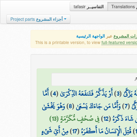
tafasir
التفاسيــر
Translations
Project parts
أجزاء المشروع
زات المشروع
عبر
الواجهة الرئيسية
This is a printable version, to view
full-featured versi
أَمَّا
)
4
(
أَوْ يَذَّكَّرُ فَتَنفَعَهُ الذِّكْرَىٰ
)
3
(
يَزَّكَّىٰ
وَهُوَ يَخْشَىٰ
)
8
(
وَأَمَّا مَن جَاءَكَ يَسْعَىٰ
)
7
(
َّىٰ
فِي صُحُفٍ مُّكَرَّمَةٍ (13)
)
12
(
 شَاءَ ذَكَرَهُ
مِنْ أَيِّ شَيْءٍ
)
17
(
قُتِلَ الْإِنسَانُ مَا أَكْفَرَهُ
)