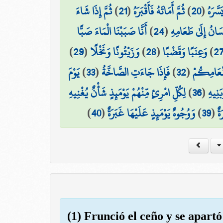
ثُمَّ إِذَا شَاءَ
)
21
(
ثُمَّ أَمَاتَهُ فَأَقْبَرَهُ
)
20
(
سَّرَهُ
أَنَّا صَبَبْنَا الْمَاءَ صَبًّا
)
24
(
سَانُ إِلَىٰ طَعَامِهِ
)
29
(
وَزَيْتُونًا وَنَخْلًا
)
28
(
وَعِنَبًا وَقَضْبًا
)
2
يَوْمَ
)
33
(
فَإِذَا جَاءَتِ الصَّاخَّةُ
)
32
(
َنْعَامِكُمْ
لِكُلِّ امْرِئٍ مِّنْهُمْ يَوْمَئِذٍ شَأْنٌ يُغْنِيهِ
)
36
(
َنِيهِ
)
40
(
وَوُجُوهٌ يَوْمَئِذٍ عَلَيْهَا غَبَرَةٌ
)
39
(
ةٌ
(1) Frunció el ceño y se apartó