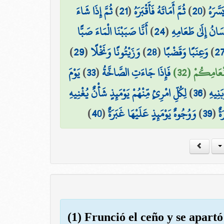
ثُمَّ إِذَا شَاءَ
)
21
(
ثُمَّ أَمَاتَهُ فَأَقْبَرَهُ
)
20
(
سَّرَهُ
أَنَّا صَبَبْنَا الْمَاءَ صَبًّا
)
24
(
سَانُ إِلَىٰ طَعَامِهِ
)
29
(
وَزَيْتُونًا وَنَخْلًا
)
28
(
وَعِنَبًا وَقَضْبًا
)
2
يَوْمَ
)
33
(
فَإِذَا جَاءَتِ الصَّاخَّةُ
نْعَامِكُمْ (32
لِكُلِّ امْرِئٍ مِّنْهُمْ يَوْمَئِذٍ شَأْنٌ يُغْنِيهِ
)
36
(
َنِيهِ
)
40
(
وَوُجُوهٌ يَوْمَئِذٍ عَلَيْهَا غَبَرَةٌ
)
39
(
ةٌ
(1) Frunció el ceño y se apartó