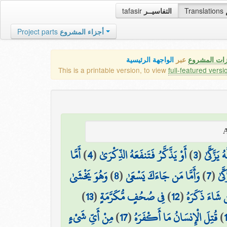
tafasir
التفاسيــر
Translations
Project parts
أجزاء المشروع
زات المشروع
عبر
الواجهة الرئيسية
This is a printable version, to view
full-featured versi
أَمَّا
)
4
(
أَوْ يَذَّكَّرُ فَتَنفَعَهُ الذِّكْرَىٰ
)
3
(
يَزَّكَّىٰ
وَهُوَ يَخْشَىٰ
)
8
(
وَأَمَّا مَن جَاءَكَ يَسْعَىٰ
)
7
(
َّىٰ
)
13
(
فِي صُحُفٍ مُّكَرَّمَةٍ
)
12
(
 شَاءَ ذَكَرَهُ
مِنْ أَيِّ شَيْءٍ
)
17
(
قُتِلَ الْإِنسَانُ مَا أَكْفَرَهُ
)