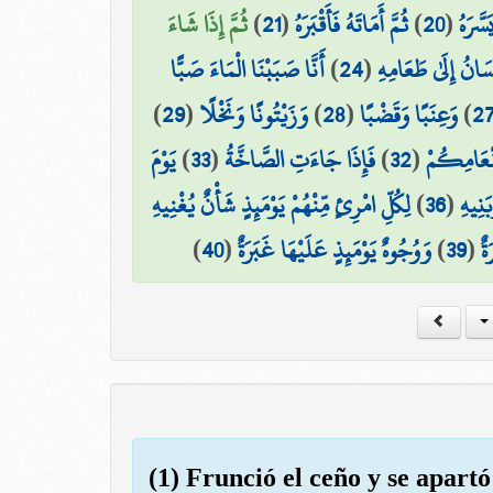
ثُمَّ إِذَا شَاءَ
)
21
(
ثُمَّ أَمَاتَهُ فَأَقْبَرَهُ
)
20
(
سَّرَهُ
أَنَّا صَبَبْنَا الْمَاءَ صَبًّا
)
24
(
سَانُ إِلَىٰ طَعَامِهِ
)
29
(
وَزَيْتُونًا وَنَخْلًا
)
28
(
وَعِنَبًا وَقَضْبًا
)
2
يَوْمَ
)
33
(
فَإِذَا جَاءَتِ الصَّاخَّةُ
)
32
(
َنْعَامِكُمْ
لِكُلِّ امْرِئٍ مِّنْهُمْ يَوْمَئِذٍ شَأْنٌ يُغْنِيهِ
)
36
(
َنِيهِ
)
40
(
وَوُجُوهٌ يَوْمَئِذٍ عَلَيْهَا غَبَرَةٌ
)
39
(
ةٌ
(1) Frunció el ceño y se apartó