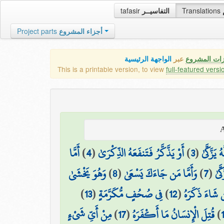
tafasir
التفاسيــر
Translations
Project parts
أجزاء المشروع
زات المشروع
عبر
الواجهة الرئيسية
This is a printable version, to view
full-featured versi
أَمَّا
)
4
(
أَوْ يَذَّكَّرُ فَتَنفَعَهُ الذِّكْرَىٰ
)
3
(
يَزَّكَّىٰ
وَهُوَ يَخْشَىٰ
)
8
(
وَأَمَّا مَن جَاءَكَ يَسْعَىٰ
)
7
(
َّىٰ
)
13
(
فِي صُحُفٍ مُّكَرَّمَةٍ
)
12
(
 شَاءَ ذَكَرَهُ
مِنْ أَيِّ شَيْءٍ
)
17
(
قُتِلَ الْإِنسَانُ مَا أَكْفَرَهُ
)