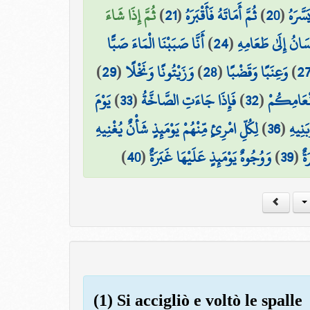
ثُمَّ إِذَا شَاءَ
)
21
(
ثُمَّ أَمَاتَهُ فَأَقْبَرَهُ
)
20
(
سَّرَهُ
أَنَّا صَبَبْنَا الْمَاءَ صَبًّا
)
24
(
سَانُ إِلَىٰ طَعَامِهِ
)
29
(
وَزَيْتُونًا وَنَخْلًا
)
28
(
وَعِنَبًا وَقَضْبًا
)
2
يَوْمَ
)
33
(
فَإِذَا جَاءَتِ الصَّاخَّةُ
)
32
(
َنْعَامِكُمْ
لِكُلِّ امْرِئٍ مِّنْهُمْ يَوْمَئِذٍ شَأْنٌ يُغْنِيهِ
)
36
(
َنِيهِ
)
40
(
وَوُجُوهٌ يَوْمَئِذٍ عَلَيْهَا غَبَرَةٌ
)
39
(
ةٌ
(1) Si accigliò e voltò le spalle