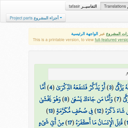
tafasir
التفاسيــر
Translations
Project parts
أجزاء المشروع
زات المشروع
عبر
الواجهة الرئيسية
This is a printable version, to view
full-featured versi
أَمَّا
)
4
(
أَوْ يَذَّكَّرُ فَتَنفَعَهُ الذِّكْرَىٰ
)
3
(
يَزَّكَّىٰ
وَهُوَ يَخْشَىٰ
)
8
(
وَأَمَّا مَن جَاءَكَ يَسْعَىٰ
)
7
(
َّىٰ
)
13
(
فِي صُحُفٍ مُّكَرَّمَةٍ
)
12
(
 شَاءَ ذَكَرَهُ
مِنْ أَيِّ شَيْءٍ
)
17
(
قُتِلَ الْإِنسَانُ مَا أَكْفَرَهُ
)