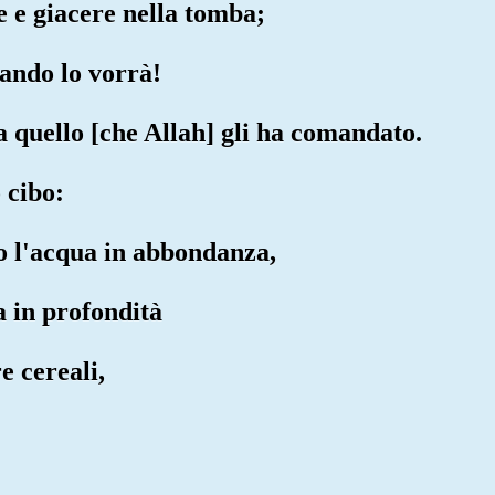
e e giacere nella tomba;
uando lo vorrà!
 quello [che Allah] gli ha comandato.
 cibo:
o l'acqua in abbondanza,
a in profondità
e cereali,