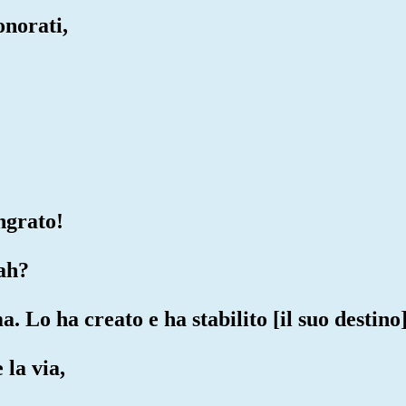
onorati,
ngrato!
lah?
. Lo ha creato e ha stabilito [il suo destino]
 la via,