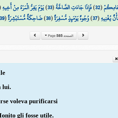
(
يَوْمَ يَفِرُّ الْمَرْءُ مِنْ أَخِيهِ
)
33
(
فَإِذَا جَاءَتِ الصَّاخَّةُ
)
32
(
ْعَامِكُمْ
39
(
ضَاحِكَةٌ مُّسْتَبْشِرَةٌ
)
38
(
وُجُوهٌ يَوْمَئِذٍ مُّسْفِرَةٌ
)
37
(
أْنٌ يُغْنِيهِ
585
الصفحة Page
lle
 lui.
rse voleva purificarsi
Monito gli fosse utile.