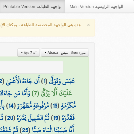
Printable Version
Main Version
الواجهة الرئيسية
واجهة الطباعة
×
هذه هي الواجهة المخصصة للطباعة ، يمكنك الإ
Abasa
7
عبس
سورة Sura
آية Aya
2
(
أَن جَاءَهُ الْأَعْمَىٰ
)
1
(
عَبَسَ وَتَوَلَّىٰ
عَلَيْكَ أَلَّا يَزَّكَّىٰ (7)
وَأَمَّا مَن جَاءَكَ
بِأَ
)
14
(
مَّرْفُوعَةٍ مُّطَهَّرَةٍ
)
13
(
مُّكَرَّمَةٍ
ثُم
)
20
(
ثُمَّ السَّبِيلَ يَسَّرَهُ
)
19
(
فَقَدَّرَهُ
ثُمَّ شَقَقْن
)
25
(
أَنَّا صَبَبْنَا الْمَاءَ صَبًّا