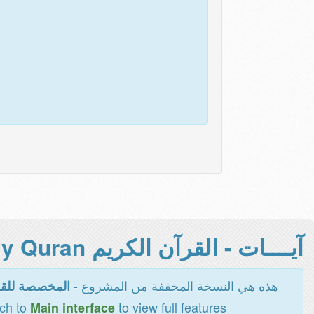
آيــــات - القرآن الكريم Holy Quran -
هذه هي النسخة المخففة من المشروع -
المخصصة للقر
tch to
to view full features
Main interface