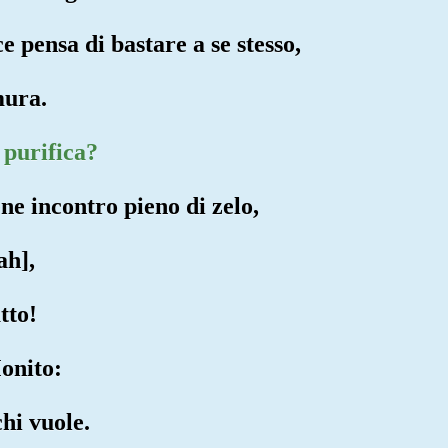
e pensa di bastare a se stesso,
mura.
 purifica?
ene incontro pieno di zelo,
ah],
tto!
Monito:
chi vuole.