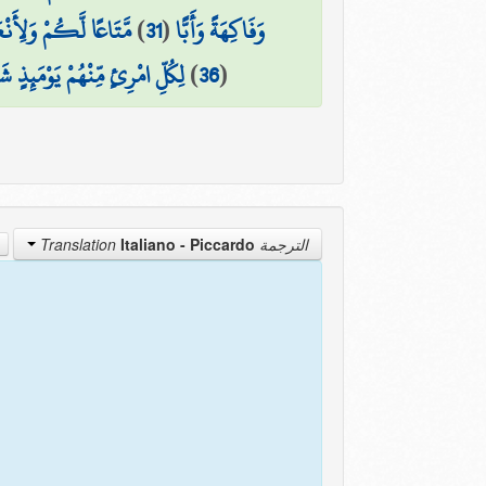
مَّتَاعًا لَّكُمْ وَلِأَن
)
31
(
وَفَاكِهَةً وَأَبًّا
لِكُلِّ امْرِئٍ مِّنْهُمْ يَوْمَئِذٍ شَ
)
36
(
Italiano - Piccardo
الترجمة Translation