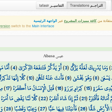
tafasir
التفاسيــر
Translations
التراجــم
ستفادة من
كافة مميزات المشروع
عبر
الواجهة الرئيسية
version
switch to the
Main interface
عبس Abasa
أَمَّا مَ
)
4
(
أَوْ يَذَّكَّرُ فَتَنفَعَهُ الذِّكْرَىٰ
)
3
(
وَمَا يُدْرِيكَ لَعَلَّهُ يَزَّكَّىٰ
)
كَلَّا إِنَّهَا تَذْكِرَةٌ
)
10
(
فَأَنتَ عَنْهُ تَلَهَّىٰ
)
9
(
وَهُوَ يَخْشَىٰ
)
8
(
 يَسْعَىٰ
مِن
)
17
(
قُتِلَ الْإِنسَانُ مَا أَكْفَرَهُ
)
16
(
كِرَامٍ بَرَرَةٍ
)
15
(
يْدِي سَفَرَةٍ
(
كَلَّا لَمَّا يَقْضِ مَا أَمَرَهُ
)
22
(
ثُمَّ إِذَا شَاءَ أَنشَرَهُ
)
21
(
َّ أَمَاتَهُ فَأَقْبَرَهُ
وَز
)
28
(
وَعِنَبًا وَقَضْبًا
)
27
(
فَأَنبَتْنَا فِيهَا حَبًّا
)
26
(
َا الْأَرْضَ شَقًّا