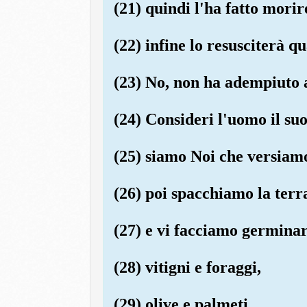
(21) quindi l'ha fatto morir
(22) infine lo resusciterà q
(23) No, non ha adempiuto a
(24) Consideri l'uomo il suo
(25) siamo Noi che versiam
(26) poi spacchiamo la terr
(27) e vi facciamo germinar
(28) vitigni e foraggi,
(29) olive e palmeti,