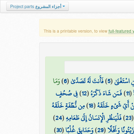
Project parts
أجزاء المشروع
This is a printable version, to view
full-featured 
وَمَا
)
6
(
فَأَنتَ لَهُ تَصَدَّىٰ
)
5
(
نِ اسْتَغْنَىٰ
فِي صُحُفٍ
)
12
(
فَمَن شَاءَ ذَكَرَهُ
)
11
(
مِن نُّطْفَةٍ خَلَقَهُ
)
18
(
ْ أَيِّ شَيْءٍ خَلَقَهُ
)
24
(
فَلْيَنظُرِ الْإِنسَانُ إِلَىٰ طَعَامِهِ
)
23
)
30
(
وَحَدَائِقَ غُلْبًا
)
29
(
َيْتُونًا وَنَخْلًا