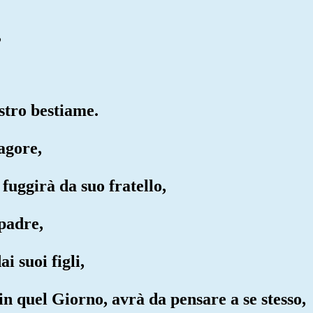
,
ostro bestiame.
agore,
 fuggirà da suo fratello,
padre,
i suoi figli,
in quel Giorno, avrà da pensare a se stesso,