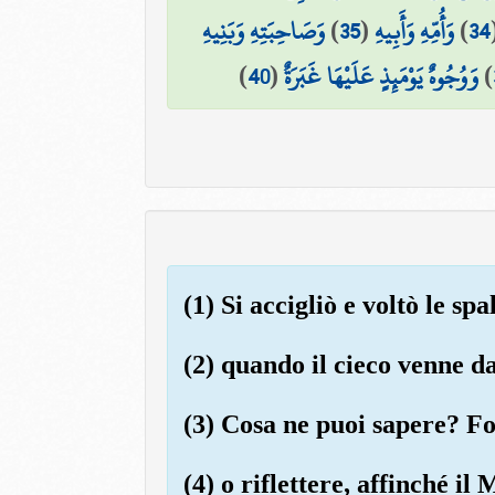
وَصَاحِبَتِهِ وَبَنِيهِ
)
35
(
وَأُمِّهِ وَأَبِيهِ
)
34
)
40
(
وَوُجُوهٌ يَوْمَئِذٍ عَلَيْهَا غَبَرَةٌ
)
(1) Si accigliò e voltò le spa
(2) quando il cieco venne da
(3) Cosa ne puoi sapere? Fo
(4) o riflettere, affinché il 