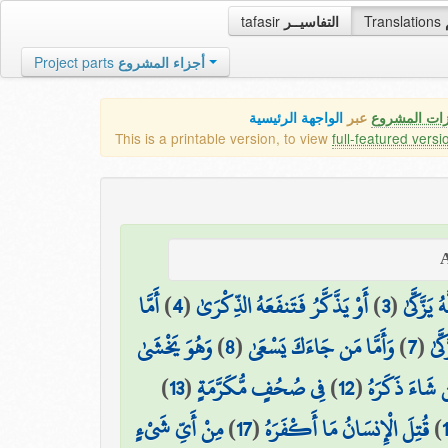
tafasir
التفاسيــر
Translations
Project parts
أجزاء المشروع
زات المشروع
عبر
الواجهة الرئيسية
This is a printable version, to view
full-featured versi
أَمَّا
)
4
(
أَوْ يَذَّكَّرُ فَتَنفَعَهُ الذِّكْرَىٰ
)
3
(
يَزَّكَّىٰ
وَهُوَ يَخْشَىٰ
)
8
(
وَأَمَّا مَن جَاءَكَ يَسْعَىٰ
)
7
(
َّىٰ
)
13
(
فِي صُحُفٍ مُّكَرَّمَةٍ
)
12
(
 شَاءَ ذَكَرَهُ
مِنْ أَيِّ شَيْءٍ
)
17
(
قُتِلَ الْإِنسَانُ مَا أَكْفَرَهُ
)