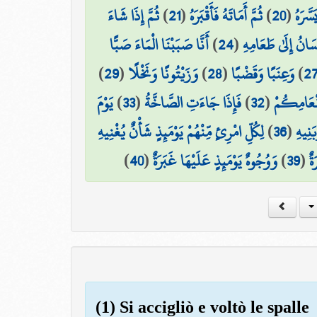
ثُمَّ إِذَا شَاءَ
)
21
(
ثُمَّ أَمَاتَهُ فَأَقْبَرَهُ
)
20
(
سَّرَهُ
أَنَّا صَبَبْنَا الْمَاءَ صَبًّا
)
24
(
سَانُ إِلَىٰ طَعَامِهِ
)
29
(
وَزَيْتُونًا وَنَخْلًا
)
28
(
وَعِنَبًا وَقَضْبًا
)
2
يَوْمَ
)
33
(
فَإِذَا جَاءَتِ الصَّاخَّةُ
)
32
(
َنْعَامِكُمْ
لِكُلِّ امْرِئٍ مِّنْهُمْ يَوْمَئِذٍ شَأْنٌ يُغْنِيهِ
)
36
(
َنِيهِ
)
40
(
وَوُجُوهٌ يَوْمَئِذٍ عَلَيْهَا غَبَرَةٌ
)
39
(
ةٌ
(1) Si accigliò e voltò le spalle