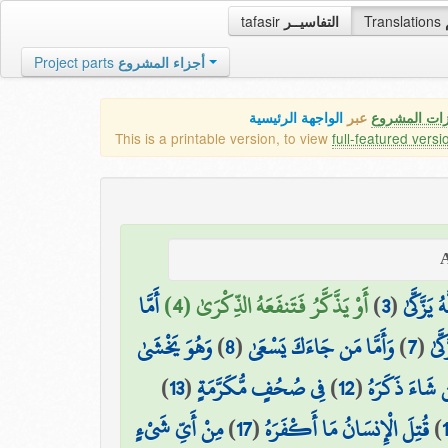
tafasir
التفاسيــر
Translations
Project parts
أجزاء المشروع
الواجهة الرئيسية
عبر
كافة مميزات
This is a printable version, to view
full-featured versi
أَمَّا
أَوْ يَذَّكَّرُ فَتَنفَعَهُ الذِّكْرَىٰ (4)
)
3
(
وَمَا يُدْ
وَهُوَ يَخْشَىٰ
)
8
(
وَأَمَّا مَن جَاءَكَ يَسْعَىٰ
)
7
(
وَمَ
)
13
(
فِي صُحُفٍ مُّكَرَّمَةٍ
)
12
(
فَمَن شَاءَ ذَك
مِنْ أَيِّ شَيْءٍ
)
17
(
قُتِلَ الْإِنسَانُ مَا أَكْفَرَهُ
)