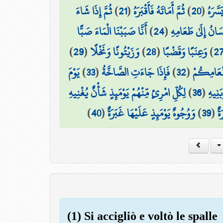
ثُمَّ إِذَا شَاءَ
)
21
(
ثُمَّ أَمَاتَهُ فَأَقْبَرَهُ
)
20
(
ثُمَّ ا
أَنَّا صَبَبْنَا الْمَاءَ صَبًّا
)
24
(
فَلْيَنظُرِ الْإِنسَان
)
29
(
وَزَيْتُونًا وَنَخْلًا
)
28
(
وَعِنَبًا وَقَضْبًا
)
2
يَوْمَ
)
33
(
فَإِذَا جَاءَتِ الصَّاخَّةُ
)
32
(
مَّتَاعًا لّ
لِكُلِّ امْرِئٍ مِّنْهُمْ يَوْمَئِذٍ شَأْنٌ يُغْنِيهِ
)
36
(
وَصَاح
)
40
(
وَوُجُوهٌ يَوْمَئِذٍ عَلَيْهَا غَبَرَةٌ
)
39
(
ضَ
(1) Si accigliò e voltò le spalle