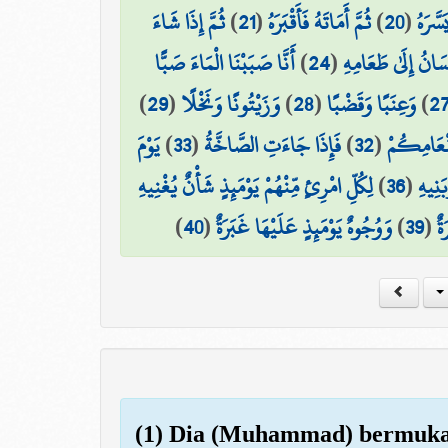
ثُمَّ إِذَا شَاءَ
)
21
(
ثُمَّ أَمَاتَهُ فَأَقْبَرَهُ
)
20
(
سَّرَهُ
أَنَّا صَبَبْنَا الْمَاءَ صَبًّا
)
24
(
سَانُ إِلَىٰ طَعَامِهِ
)
29
(
وَزَيْتُونًا وَنَخْلًا
)
28
(
وَعِنَبًا وَقَضْبًا
)
2
يَوْمَ
)
33
(
فَإِذَا جَاءَتِ الصَّاخَّةُ
)
32
(
َنْعَامِكُمْ
لِكُلِّ امْرِئٍ مِّنْهُمْ يَوْمَئِذٍ شَأْنٌ يُغْنِيهِ
)
36
(
َنِيهِ
)
40
(
وَوُجُوهٌ يَوْمَئِذٍ عَلَيْهَا غَبَرَةٌ
)
39
(
ةٌ
(1) Dia (Muhammad) bermuka