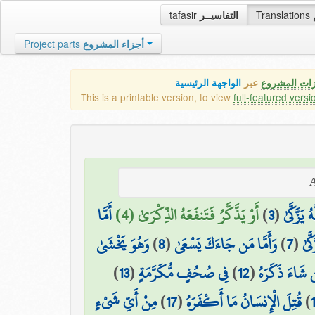
tafasir
التفاسيــر
Translations
Project parts
أجزاء المشروع
زات المشروع
عبر
الواجهة الرئيسية
This is a printable version, to view
full-featured versi
أَمَّا
أَوْ يَذَّكَّرُ فَتَنفَعَهُ الذِّكْرَىٰ (4)
)
3
(
يَزَّكَّىٰ
وَهُوَ يَخْشَىٰ
)
8
(
وَأَمَّا مَن جَاءَكَ يَسْعَىٰ
)
7
(
َّىٰ
)
13
(
فِي صُحُفٍ مُّكَرَّمَةٍ
)
12
(
 شَاءَ ذَكَرَهُ
مِنْ أَيِّ شَيْءٍ
)
17
(
قُتِلَ الْإِنسَانُ مَا أَكْفَرَهُ
)