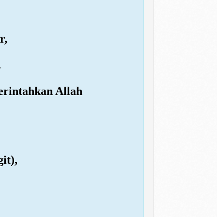
r,
.
erintahkan Allah
it),