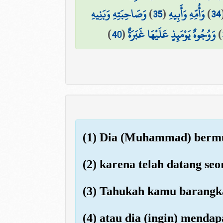
وَصَاحِبَتِهِ وَبَنِيهِ
)
35
(
وَأُمِّهِ وَأَبِيهِ
)
34
)
40
(
وَوُجُوهٌ يَوْمَئِذٍ عَلَيْهَا غَبَرَةٌ
)
(1) Dia (Muhammad) bermu
(2) karena telah datang se
(3) Tahukah kamu barangkal
(4) atau dia (ingin) menda