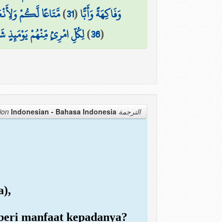
مَّتَاعًا لَّكُمْ وَلِأَن
)
31
(
وَفَاكِهَةً وَأَبًّا
لِكُلِّ امْرِئٍ مِّنْهُمْ يَوْمَئِذٍ شَ
)
36
(
Indonesian - Bahasa Indonesia
الترجمة Translation
a),
mberi manfaat kepadanya?