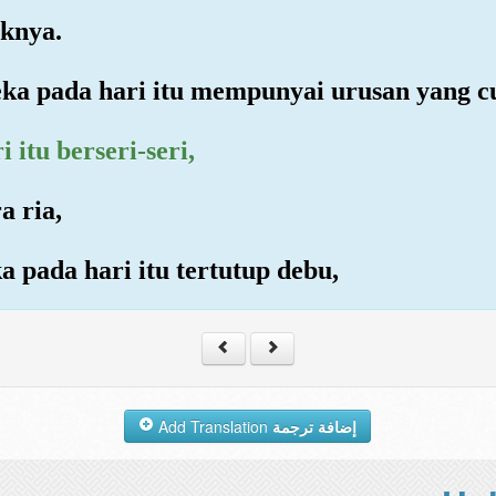
aknya.
reka pada hari itu mempunyai urusan yang
itu berseri-seri,
a ria,
a pada hari itu tertutup debu,
Add Translation
إضافة ترجمة