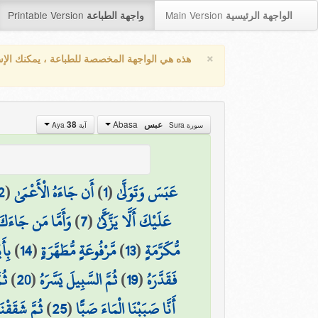
Printable Version
Main Version
الواجهة الرئيسية
واجهة الطباعة
×
هذه هي الواجهة المخصصة للطباعة ، يمكنك الإ
Abasa
38
عبس
سورة Sura
آية Aya
2
(
أَن جَاءَهُ الْأَعْمَىٰ
)
1
(
عَبَسَ وَتَوَلَّىٰ
وَأَمَّا مَن جَاءَكَ
)
7
(
عَلَيْكَ أَلَّا يَزَّكَّىٰ
بِأَ
)
14
(
مَّرْفُوعَةٍ مُّطَهَّرَةٍ
)
13
(
مُّكَرَّمَةٍ
ثُم
)
20
(
ثُمَّ السَّبِيلَ يَسَّرَهُ
)
19
(
فَقَدَّرَهُ
ثُمَّ شَقَقْن
)
25
(
أَنَّا صَبَبْنَا الْمَاءَ صَبًّا