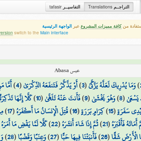
tafasir
التفاسيــر
Translations
التراجــم
ستفادة من
كافة مميزات المشروع
عبر
الواجهة الرئيسية
version
switch to the
Main interface
عبس Abasa
أَمَّا مَ
)
4
(
أَوْ يَذَّكَّرُ فَتَنفَعَهُ الذِّكْرَىٰ
)
3
(
وَمَا يُدْرِيكَ لَعَلَّهُ يَزَّكَّىٰ
)
كَلَّا إِنَّهَا تَذْكِرَةٌ
)
10
(
فَأَنتَ عَنْهُ تَلَهَّىٰ
)
9
(
وَهُوَ يَخْشَىٰ
)
8
(
 يَسْعَىٰ
مِن
)
17
(
قُتِلَ الْإِنسَانُ مَا أَكْفَرَهُ
)
16
(
كِرَامٍ بَرَرَةٍ
)
15
(
يْدِي سَفَرَةٍ
(
كَلَّا لَمَّا يَقْضِ مَا أَمَرَهُ
)
22
(
ثُمَّ إِذَا شَاءَ أَنشَرَهُ
)
21
(
َّ أَمَاتَهُ فَأَقْبَرَهُ
وَز
)
28
(
وَعِنَبًا وَقَضْبًا
)
27
(
فَأَنبَتْنَا فِيهَا حَبًّا
)
26
(
َا الْأَرْضَ شَقًّا