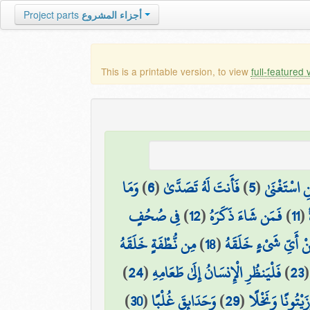
Project parts
أجزاء المشروع
This is a printable version, to view
full-featured 
وَمَا
)
6
(
فَأَنتَ لَهُ تَصَدَّىٰ
)
5
(
نِ اسْتَغْنَىٰ
فِي صُحُفٍ
)
12
(
فَمَن شَاءَ ذَكَرَهُ
)
11
(
مِن نُّطْفَةٍ خَلَقَهُ
)
18
(
ْ أَيِّ شَيْءٍ خَلَقَهُ
)
24
(
فَلْيَنظُرِ الْإِنسَانُ إِلَىٰ طَعَامِهِ
)
23
)
30
(
وَحَدَائِقَ غُلْبًا
)
29
(
َيْتُونًا وَنَخْلًا