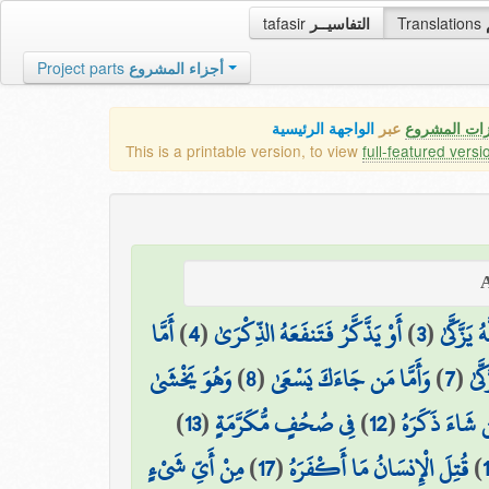
tafasir
التفاسيــر
Translations
Project parts
أجزاء المشروع
زات المشروع
عبر
الواجهة الرئيسية
This is a printable version, to view
full-featured versi
أَمَّا
)
4
(
أَوْ يَذَّكَّرُ فَتَنفَعَهُ الذِّكْرَىٰ
)
3
(
يَزَّكَّىٰ
وَهُوَ يَخْشَىٰ
)
8
(
وَأَمَّا مَن جَاءَكَ يَسْعَىٰ
)
7
(
َّىٰ
)
13
(
فِي صُحُفٍ مُّكَرَّمَةٍ
)
12
(
 شَاءَ ذَكَرَهُ
مِنْ أَيِّ شَيْءٍ
)
17
(
قُتِلَ الْإِنسَانُ مَا أَكْفَرَهُ
)