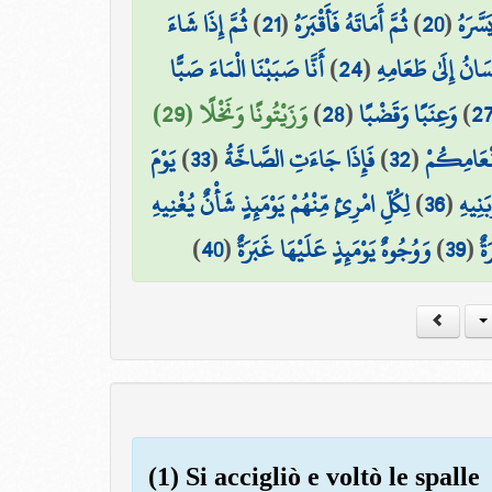
ثُمَّ إِذَا شَاءَ
)
21
(
ثُمَّ أَمَاتَهُ فَأَقْبَرَهُ
)
20
(
سَّرَهُ
أَنَّا صَبَبْنَا الْمَاءَ صَبًّا
)
24
(
سَانُ إِلَىٰ طَعَامِهِ
وَزَيْتُونًا وَنَخْلًا (29)
)
28
(
وَعِنَبًا وَقَضْبًا
)
2
يَوْمَ
)
33
(
فَإِذَا جَاءَتِ الصَّاخَّةُ
)
32
(
َنْعَامِكُمْ
لِكُلِّ امْرِئٍ مِّنْهُمْ يَوْمَئِذٍ شَأْنٌ يُغْنِيهِ
)
36
(
َنِيهِ
)
40
(
وَوُجُوهٌ يَوْمَئِذٍ عَلَيْهَا غَبَرَةٌ
)
39
(
ةٌ
(1) Si accigliò e voltò le spalle