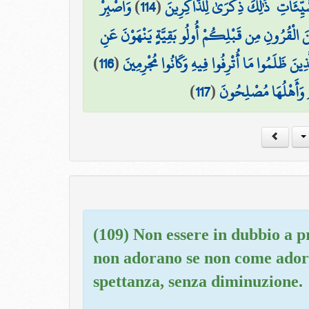
وَاصْبِرْ
)
114
(
سَّيِّئَاتِ ۚ ذَٰلِكَ ذِكْرَىٰ لِلذَّاكِرِينَ
نَ الْقُرُونِ مِن قَبْلِكُمْ أُولُو بَقِيَّةٍ يَنْهَوْنَ عَنِ
)
116
(
لَّذِينَ ظَلَمُوا مَا أُتْرِفُوا فِيهِ وَكَانُوا مُجْرِمِينَ
)
117
(
ٍ وَأَهْلُهَا مُصْلِحُونَ
(109) Non essere in dubbio a p
non adorano se non come adora
spettanza, senza diminuzione.