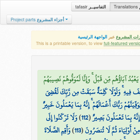
tafasir
التفاسيــر
Translations
Project parts
أجزاء المشروع
زات المشروع
عبر
الواجهة الرئيسية
This is a printable version, to view
full-featured versi
يَعْبُدُ آبَاؤُهُم مِّن قَبْلُ ۚ وَإِنَّا لَمُوَفُّوهُمْ نَصِيبَهُمْ
فَ فِيهِ ۚ وَلَوْلَا كَلِمَةٌ سَبَقَتْ مِن رَّبِّكَ لَقُضِيَ
َيُوَفِّيَنَّهُمْ رَبُّكَ أَعْمَالَهُمْ ۚ إِنَّهُ بِمَا يَعْمَلُونَ خَبِيرٌ
وَلَا تَرْكَنُوا إِلَى
)
112
(
َّهُ بِمَا تَعْمَلُونَ بَصِيرٌ
وَأَقِمِ الصَّلَاةَ
)
113
(
نْ أَوْلِيَاءَ ثُمَّ لَا تُنصَرُونَ