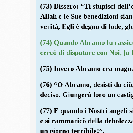
(73) Dissero: “Ti stupisci dell
Allah e le Sue benedizioni siano
verità, Egli è degno di lode, gl
(74) Quando Abramo fu rassicur
cercò di disputare con Noi, [a 
(75) Invero Abramo era magnan
(76) “O Abramo, desisti da ciò,
deciso. Giungerà loro un casti
(77) E quando i Nostri angeli 
e si rammaricò della debolezza
un giorno terribile!”.