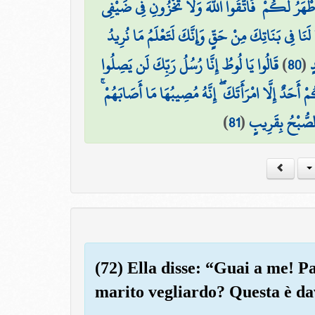
 أَطْهَرُ لَكُمْ ۖ فَاتَّقُوا اللَّهَ وَلَا تُخْزُونِ فِي ضَيْفِي
َنَا فِي بَنَاتِكَ مِنْ حَقٍّ وَإِنَّكَ لَتَعْلَمُ مَا نُرِيدُ
قَالُوا يَا لُوطُ إِنَّا رُسُلُ رَبِّكَ لَن يَصِلُوا
)
80
(
ٍ
مْ أَحَدٌ إِلَّا امْرَأَتَكَ ۖ إِنَّهُ مُصِيبُهَا مَا أَصَابَهُمْ
)
81
(
الصُّبْحُ بِقَرِيبٍ
(72) Ella disse: “Guai a me! P
marito vegliardo? Questa è da