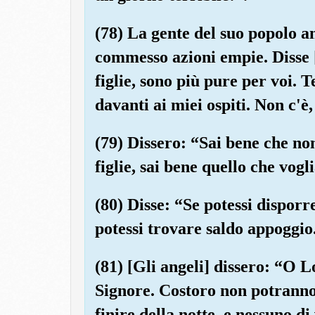
(78) La gente del suo popolo a
commesso azioni empie. Disse 
figlie, sono più pure per voi.
davanti ai miei ospiti. Non c'è
(79) Dissero: “Sai bene che no
figlie, sai bene quello che vog
(80) Disse: “Se potessi disporre
potessi trovare saldo appoggio.
(81) [Gli angeli] dissero: “O L
Signore. Costoro non potranno 
finire della notte, e nessuno di