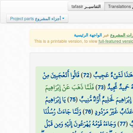
tafasir
التفاسيــر
Translations
Project parts
أجزاء المشروع
زات المشروع
عبر
الواجهة الرئيسية
This is a printable version, to view
full-featured versi
قَالُوا أَتَعْجَبِينَ مِنْ
)
72
(
نَّ هَٰذَا لَشَيْءٌ عَجِيبٌ
فَلَمَّا ذَهَبَ عَنْ إِبْرَاهِيمَ
)
73
(
هُ حَمِيدٌ مَّجِيدٌ
يَا إِبْرَاهِيمُ
)
75
(
َ إِبْرَاهِيمَ لَحَلِيمٌ أَوَّاهٌ مُّنِيبٌ
وَلَمَّا جَاءَتْ رُسُلُنَا
)
76
(
مْ عَذَابٌ غَيْرُ مَرْدُودٍ
وَجَاءَهُ قَوْمُهُ يُهْرَعُونَ إِلَيْهِ وَمِن قَبْلُ
)
77
(
بٌ