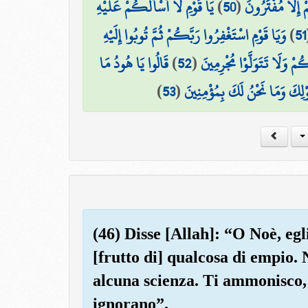
يَا قَوْمِ لَا أَسْأَلُكُمْ عَلَيْهِ
)
50
(
ۚ إِلَّا مُفْتَرُونَ
وَيَا قَوْمِ اسْتَغْفِرُوا رَبَّكُمْ ثُمَّ تُوبُوا إِلَيْهِ
)
51
قَالُوا يَا هُودُ مَا
)
52
(
مْ وَلَا تَتَوَلَّوْا مُجْرِمِينَ
)
53
(
َوْلِكَ وَمَا نَحْنُ لَكَ بِمُؤْمِنِينَ
(46) Disse [Allah]: “O Noè, egl
[frutto di] qualcosa di empio
alcuna scienza. Ti ammonisco, 
ignorano”.