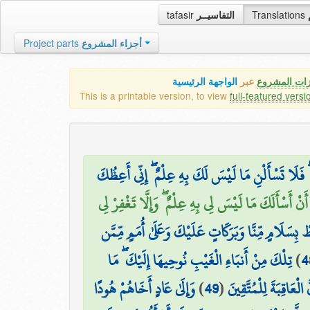
tafasir
التفاسيــر
Translations
Project parts
أجزاء المشروع
زات المشروع
عبر
الواجهة الرئيسية
This is a printable version, to view
full-featured versi
 فَلَا تَسْأَلْنِ مَا لَيْسَ لَكَ بِهِ عِلْمٌ ۖ إِنِّي أَعِظُكَ
َنْ أَسْأَلَكَ مَا لَيْسَ لِي بِهِ عِلْمٌ ۖ وَإِلَّا تَغْفِرْ لِي
بِسَلَامٍ مِّنَّا وَبَرَكَاتٍ عَلَيْكَ وَعَلَىٰ أُمَمٍ مِّمَّن
تِلْكَ مِنْ أَنبَاءِ الْغَيْبِ نُوحِيهَا إِلَيْكَ ۖ مَا
)
4
وَإِلَىٰ عَادٍ أَخَاهُمْ هُودًا
)
49
(
ْعَاقِبَةَ لِلْمُتَّقِينَ