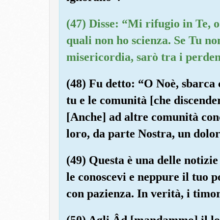
(47) Disse: “Mi rifugio in Te, o
quali non ho scienza. Se Tu no
misericordia, sarò tra i perden
(48) Fu detto: “O Noè, sbarca c
tu e le comunità [che discende
[Anche] ad altre comunità con
loro, da parte Nostra, un dolor
(49) Questa è una delle notizie
le conoscevi e neppure il tuo 
con pazienza. In verità, i timo
(50) Agli Âd [mandammo] il lo