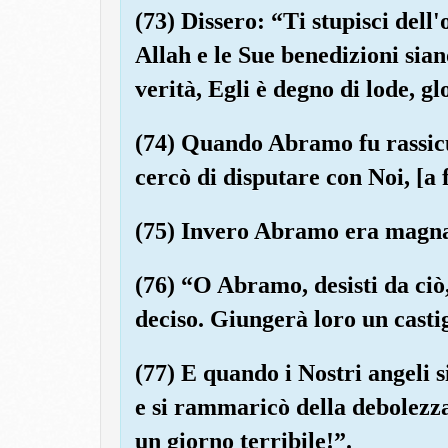
(73) Dissero: “Ti stupisci dell
Allah e le Sue benedizioni siano
verità, Egli è degno di lode, gl
(74) Quando Abramo fu rassicur
cercò di disputare con Noi, [a 
(75) Invero Abramo era magnan
(76) “O Abramo, desisti da ciò,
deciso. Giungerà loro un casti
(77) E quando i Nostri angeli 
e si rammaricò della debolezza
un giorno terribile!”.