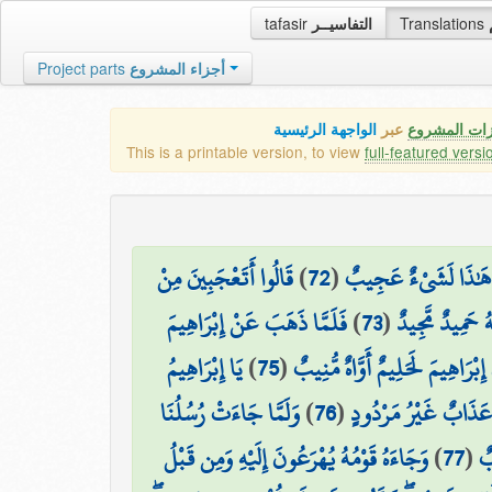
tafasir
التفاسيــر
Translations
Project parts
أجزاء المشروع
زات المشروع
عبر
الواجهة الرئيسية
This is a printable version, to view
full-featured versi
قَالُوا أَتَعْجَبِينَ مِنْ
)
72
(
نَّ هَٰذَا لَشَيْءٌ عَجِيبٌ
فَلَمَّا ذَهَبَ عَنْ إِبْرَاهِيمَ
)
73
(
هُ حَمِيدٌ مَّجِيدٌ
يَا إِبْرَاهِيمُ
)
75
(
َ إِبْرَاهِيمَ لَحَلِيمٌ أَوَّاهٌ مُّنِيبٌ
وَلَمَّا جَاءَتْ رُسُلُنَا
)
76
(
مْ عَذَابٌ غَيْرُ مَرْدُودٍ
وَجَاءَهُ قَوْمُهُ يُهْرَعُونَ إِلَيْهِ وَمِن قَبْلُ
)
77
(
بٌ