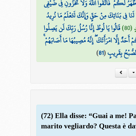
 أَطْهَرُ لَكُمْ ۖ فَاتَّقُوا اللَّهَ وَلَا تُخْزُونِ فِي ضَيْفِي
َنَا فِي بَنَاتِكَ مِنْ حَقٍّ وَإِنَّكَ لَتَعْلَمُ مَا نُرِيدُ
 (80
قَالُوا يَا لُوطُ إِنَّا رُسُلُ رَبِّكَ لَن يَصِلُوا
مْ أَحَدٌ إِلَّا امْرَأَتَكَ ۖ إِنَّهُ مُصِيبُهَا مَا أَصَابَهُمْ
)
81
(
الصُّبْحُ بِقَرِيبٍ
(72) Ella disse: “Guai a me! P
marito vegliardo? Questa è da