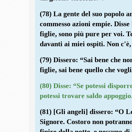
(78) La gente del suo popolo a
commesso azioni empie. Disse 
figlie, sono più pure per voi.
davanti ai miei ospiti. Non c'è
(79) Dissero: “Sai bene che no
figlie, sai bene quello che vog
(80) Disse: “Se potessi disporre
potessi trovare saldo appoggio.
(81) [Gli angeli] dissero: “O L
Signore. Costoro non potranno 
finire della notte, e nessuno di