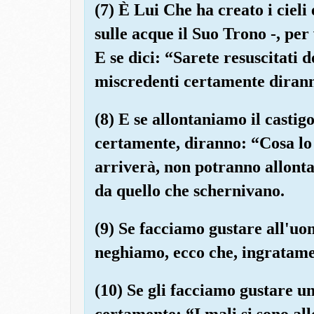
(7) È Lui Che ha creato i cieli e
sulle acque il Suo Trono -, per 
E se dici: “Sarete resuscitati 
miscredenti certamente dirann
(8) E se allontaniamo il castig
certamente, diranno: “Cosa lo t
arriverà, non potranno allonta
da quello che schernivano.
(9) Se facciamo gustare all'uo
neghiamo, ecco che, ingratamen
(10) Se gli facciamo gustare u
certamente: “I mali si sono al