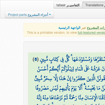
tafasir
التفاسيــر
Translations
Project parts
أجزاء المشروع
زات المشروع
عبر
الواجهة الرئيسية
This is a printable version, to view
full-featured versi
)
6
(
۞ تَقَرَّهَا وَمُسْتَوْدَعَهَا ۚ كُلٌّ فِي كِتَابٍ مُّبِينٍ
نَ عَرْشُهُ عَلَى الْمَاءِ لِيَبْلُوَكُمْ أَيُّكُمْ أَحْسَنُ
ُولَنَّ الَّذِينَ كَفَرُوا إِنْ هَٰذَا إِلَّا سِحْرٌ مُّبِينٌ
ولُنَّ مَا يَحْبِسُهُ ۗ أَلَا يَوْمَ يَأْتِيهِمْ لَيْسَ مَصْرُوفًا
ذَقْنَا الْإِنسَانَ مِنَّا رَحْمَةً ثُمَّ نَزَعْنَاهَا مِنْهُ إِنَّهُ