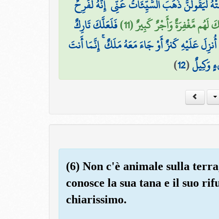
َتْهُ لَيَقُولَنَّ ذَهَبَ السَّيِّئَاتُ عَنِّي ۚ إِنَّهُ لَفَرِحٌ
َ لَهُم مَّغْفِرَةٌ وَأَجْرٌ كَبِيرٌ (11
فَلَعَلَّكَ تَارِكٌ
نزِلَ عَلَيْهِ كَنزٌ أَوْ جَاءَ مَعَهُ مَلَكٌ ۚ إِنَّمَا أَنتَ
)
12
(
يْءٍ وَكِيلٌ
(6) Non c'è animale sulla terra
conosce la sua tana e il suo rif
chiarissimo.