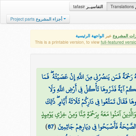
tafasir
التفاسيــر
Translations
Project parts
أجزاء المشروع
زات المشروع
عبر
الواجهة الرئيسية
This is a printable version, to view
full-featured versi
نْهُ رَحْمَةً فَمَن يَنصُرُنِي مِنَ اللَّهِ إِنْ عَصَيْتُهُ ۖ فَمَا
هِ لَكُمْ آيَةً فَذَرُوهَا تَأْكُلْ فِي أَرْضِ اللَّهِ وَلَا
هَا فَقَالَ تَمَتَّعُوا فِي دَارِكُمْ ثَلَاثَةَ أَيَّامٍ ۖ ذَٰلِكَ
وَالَّذِينَ آمَنُوا مَعَهُ بِرَحْمَةٍ مِّنَّا وَمِنْ خِزْيِ يَوْمِئِذٍ
)
67
(
 الصَّيْحَةُ فَأَصْبَحُوا فِي دِيَارِهِمْ جَاثِمِينَ