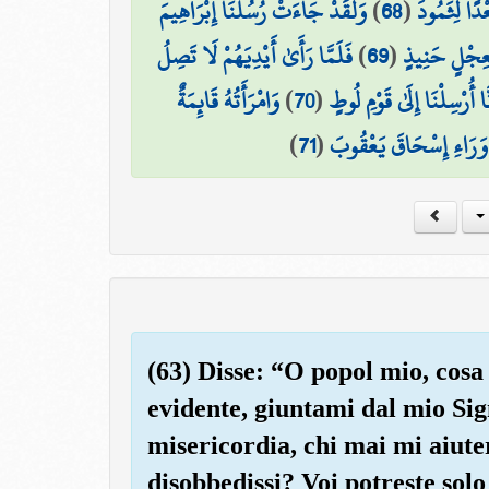
وَلَقَدْ جَاءَتْ رُسُلُنَا إِبْرَاهِيمَ
)
68
(
دًا لِّثَمُودَ
فَلَمَّا رَأَىٰ أَيْدِيَهُمْ لَا تَصِلُ
)
69
(
ِعِجْلٍ حَنِيذٍ
وَامْرَأَتُهُ قَائِمَةٌ
)
70
(
أُرْسِلْنَا إِلَىٰ قَوْمِ لُوطٍ
)
71
(
َرَاءِ إِسْحَاقَ يَعْقُوبَ
(63) Disse: “O popol mio, cosa
evidente, giuntami dal mio Si
misericordia, chi mai mi aiute
disobbedissi? Voi potreste solo