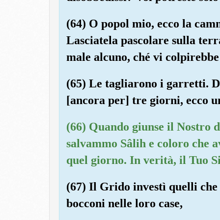
(64) O popol mio, ecco la camm
Lasciatela pascolare sulla terra
male alcuno, ché vi colpirebb
(65) Le tagliarono i garretti. 
[ancora per] tre giorni, ecco
(66) Quando giunse il Nostro d
salvammo Sâlih e coloro che a
quel giorno. In verità, il Tuo S
(67) Il Grido investì quelli che 
bocconi nelle loro case,