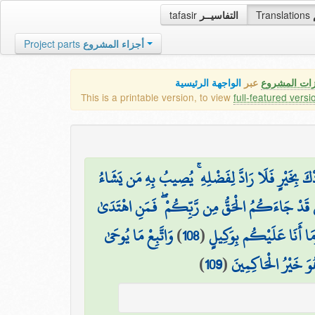
tafasir
التفاسيــر
Translations
Project parts
أجزاء المشروع
زات المشروع
عبر
الواجهة الرئيسية
This is a printable version, to view
full-featured versi
ْكَ بِخَيْرٍ فَلَا رَادَّ لِفَضْلِهِ ۚ يُصِيبُ بِهِ مَن يَشَاءُ
اسُ قَدْ جَاءَكُمُ الْحَقُّ مِن رَّبِّكُمْ ۖ فَمَنِ اهْتَدَىٰ
وَاتَّبِعْ مَا يُوحَىٰ
)
108
(
وَمَا أَنَا عَلَيْكُم بِوَكِيلٍ
)
109
(
هُوَ خَيْرُ الْحَاكِمِينَ