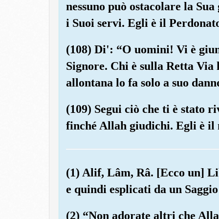
nessuno può ostacolare la Sua g
i Suoi servi. Egli è il Perdonat
(108) Di': “O uomini! Vi è giun
Signore. Chi è sulla Retta Via l
allontana lo fa solo a suo dann
(109) Segui ciò che ti è stato 
finché Allah giudichi. Egli è il
(1) Alif, Lâm, Râ. [Ecco un] Li
e quindi esplicati da un Saggi
(2) “Non adorate altri che Alla