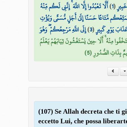
أَلَّا تَعْبُدُوا إِلَّا اللَّهَ ۚ إِنَّنِي لَكُم مِّنْهُ
)
1
(
َبِيرٍ
 يُمَتِّعْكُم مَّتَاعًا حَسَنًا إِلَىٰ أَجَلٍ مُّسَمًّى وَيُؤْتِ
إِلَى اللَّهِ مَرْجِعُكُمْ ۖ وَهُوَ
)
3
(
َذَابَ يَوْمٍ كَبِيرٍ
تَخْفُوا مِنْهُ ۚ أَلَا حِينَ يَسْتَغْشُونَ ثِيَابَهُمْ يَعْلَمُ
لِيمٌ بِذَاتِ الصُّدُورِ (5
(107) Se Allah decreta che ti 
eccetto Lui, che possa liberart