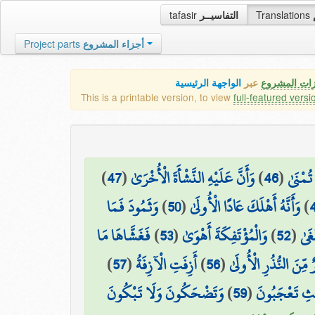
tafasir
التفاسيــر
Translations
Project parts
أجزاء المشروع
زات المشروع
عبر
الواجهة الرئيسية
This is a printable version, to view
full-featured versi
)
47
(
وَأَنَّ عَلَيْهِ النَّشْأَةَ الْأُخْرَىٰ
)
46
(
تُمْنَىٰ
وَثَمُودَ فَمَا
)
50
(
وَأَنَّهُ أَهْلَكَ عَادًا الْأُولَىٰ
)
فَغَشَّاهَا مَا
)
53
(
وَالْمُؤْتَفِكَةَ أَهْوَىٰ
)
52
(
غَىٰ
)
57
(
أَزِفَتِ الْآزِفَةُ
)
56
(
 مِّنَ النُّذُرِ الْأُولَىٰ
وَتَضْحَكُونَ وَلَا تَبْكُونَ
)
59
(
ِيثِ تَعْجَبُونَ