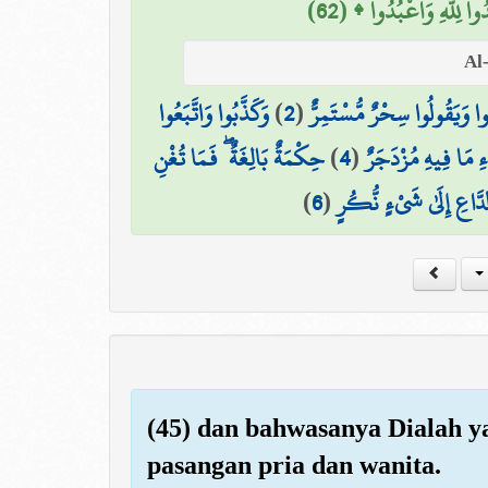
وا لِلَّهِ وَاعْبُدُوا ۩ (62
وَكَذَّبُوا وَاتَّبَعُوا
)
2
(
وا وَيَقُولُوا سِحْرٌ مُّسْتَمِرٌّ
حِكْمَةٌ بَالِغَةٌ ۖ فَمَا تُغْنِ
)
4
(
ءِ مَا فِيهِ مُزْدَجَرٌ
)
6
(
الدَّاعِ إِلَىٰ شَيْءٍ نُّكُرٍ
(45) dan bahwasanya Dialah y
pasangan pria dan wanita.