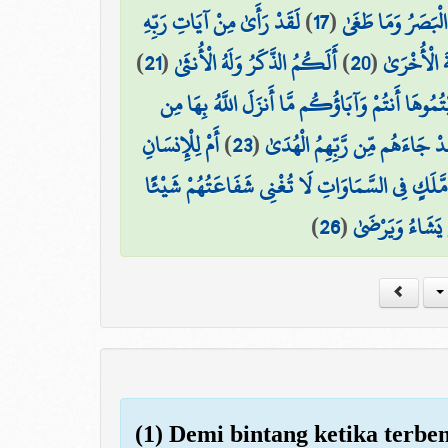
لَقَدْ رَأَىٰ مِنْ آيَاتِ رَبِّهِ
)
17
(
لْبَصَرُ وَمَا طَغَىٰ
)
21
(
أَلَكُمُ الذَّكَرُ وَلَهُ الْأُنثَىٰ
)
20
(
َةَ الْأُخْرَىٰ
يْتُمُوهَا أَنتُمْ وَآبَاؤُكُم مَّا أَنزَلَ اللَّهُ بِهَا مِن
أَمْ لِلْإِنسَانِ
)
23
(
َدْ جَاءَهُم مِّن رَّبِّهِمُ الْهُدَىٰ
۞ َكٍ فِي السَّمَاوَاتِ لَا تُغْنِي شَفَاعَتُهُمْ شَيْئًا
)
26
(
ن يَشَاءُ وَيَرْضَىٰ
(1) Demi bintang ketika terbe