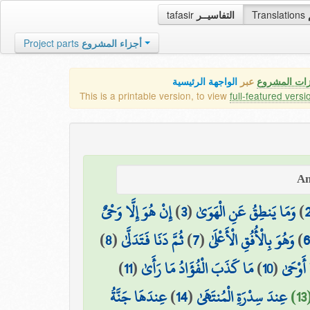
tafasir
التفاسيــر
Translations
Project parts
أجزاء المشروع
زات المشروع
عبر
الواجهة الرئيسية
This is a printable version, to view
full-featured versi
إِنْ هُوَ إِلَّا وَحْيٌ
)
3
(
وَمَا يَنطِقُ عَنِ الْهَوَىٰ
)
)
8
(
ثُمَّ دَنَا فَتَدَلَّىٰ
)
7
(
وَهُوَ بِالْأُفُقِ الْأَعْلَىٰ
)
6
)
11
(
مَا كَذَبَ الْفُؤَادُ مَا رَأَىٰ
)
10
(
 أَوْحَىٰ
عِندَهَا جَنَّةُ
)
14
(
عِندَ سِدْرَةِ الْمُنتَهَىٰ
1