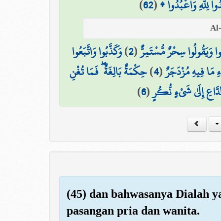
)
62
(
دُوا لِلَّهِ وَاعْبُدُوا
وَكَذَّبُوا وَاتَّبَعُوا
)
2
(
وا وَيَقُولُوا سِحْرٌ مُّسْتَمِرٌّ
حِكْمَةٌ بَالِغَةٌ ۖ فَمَا تُغْنِ
)
4
(
ءِ مَا فِيهِ مُزْدَجَرٌ
)
6
(
الدَّاعِ إِلَىٰ شَيْءٍ نُّكُرٍ
(45) dan bahwasanya Dialah y
pasangan pria dan wanita.