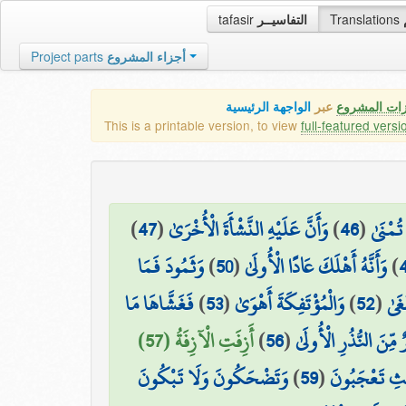
tafasir
التفاسيــر
Translations
Project parts
أجزاء المشروع
زات المشروع
عبر
الواجهة الرئيسية
This is a printable version, to view
full-featured versi
)
47
(
وَأَنَّ عَلَيْهِ النَّشْأَةَ الْأُخْرَىٰ
)
46
(
تُمْنَىٰ
وَثَمُودَ فَمَا
)
50
(
وَأَنَّهُ أَهْلَكَ عَادًا الْأُولَىٰ
)
فَغَشَّاهَا مَا
)
53
(
وَالْمُؤْتَفِكَةَ أَهْوَىٰ
)
52
(
غَىٰ
أَزِفَتِ الْآزِفَةُ (57)
)
56
(
 مِّنَ النُّذُرِ الْأُولَىٰ
وَتَضْحَكُونَ وَلَا تَبْكُونَ
)
59
(
ِيثِ تَعْجَبُونَ