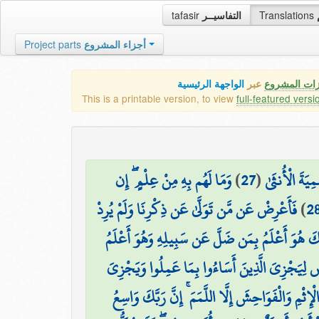
tafasir
التفاسيــر
Translations
Project parts
أجزاء المشروع
زات المشروع
عبر
الواجهة الرئيسية
This is a printable version, to view
full-featured versi
وَمَا لَهُم بِهِ مِنْ عِلْمٍ ۖ إِن
)
27
(
ِيَةَ الْأُنثَىٰ
فَأَعْرِضْ عَن مَّن تَوَلَّىٰ عَن ذِكْرِنَا وَلَمْ يُرِدْ
)
2
رَبَّكَ هُوَ أَعْلَمُ بِمَن ضَلَّ عَن سَبِيلِهِ وَهُوَ أَعْلَمُ
ْضِ لِيَجْزِيَ الَّذِينَ أَسَاءُوا بِمَا عَمِلُوا وَيَجْزِيَ
الْإِثْمِ وَالْفَوَاحِشَ إِلَّا اللَّمَمَ ۚ إِنَّ رَبَّكَ وَاسِعُ