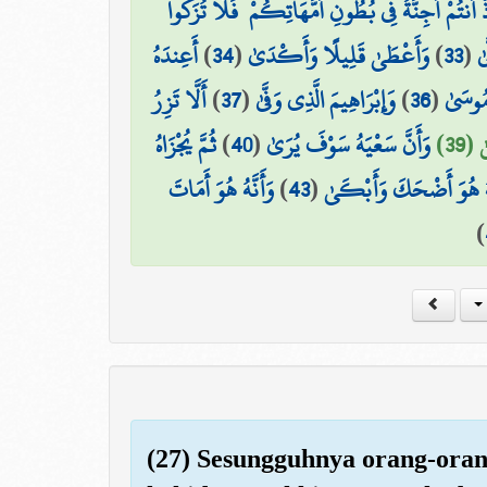
أَنتُمْ أَجِنَّةٌ فِي بُطُونِ أُمَّهَاتِكُمْ ۖ فَلَا تُزَكُّوا
أَعِندَهُ
)
34
(
وَأَعْطَىٰ قَلِيلًا وَأَكْدَىٰ
)
33
(
ىٰ
أَلَّا تَزِرُ
)
37
(
وَإِبْرَاهِيمَ الَّذِي وَفَّىٰ
)
36
(
مُوسَىٰ
ثُمَّ يُجْزَاهُ
)
40
(
وَأَنَّ سَعْيَهُ سَوْفَ يُرَىٰ
 (39
وَأَنَّهُ هُوَ أَمَاتَ
)
43
(
َهُ هُوَ أَضْحَكَ وَأَبْكَىٰ
)
(27) Sesungguhnya orang-oran