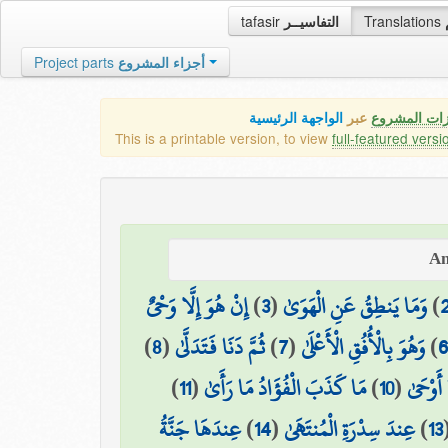
tafasir
التفاسيــر
Translations
Project parts
أجزاء المشروع
زات المشروع
عبر
الواجهة الرئيسية
This is a printable version, to view
full-featured versi
إِنْ هُوَ إِلَّا وَحْيٌ
)
3
(
وَمَا يَنطِقُ عَنِ الْهَوَىٰ
)
)
8
(
ثُمَّ دَنَا فَتَدَلَّىٰ
)
7
(
وَهُوَ بِالْأُفُقِ الْأَعْلَىٰ
)
6
)
11
(
مَا كَذَبَ الْفُؤَادُ مَا رَأَىٰ
)
10
(
 أَوْحَىٰ
عِندَهَا جَنَّةُ
)
14
(
عِندَ سِدْرَةِ الْمُنتَهَىٰ
)
13