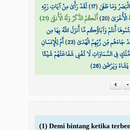
لَقَدْ رَأَىٰ مِنْ آيَاتِ رَبِّهِ
)
17
(
لْبَصَرُ وَمَا طَغَىٰ
أَلَكُمُ الذَّكَرُ وَلَهُ الْأُنثَىٰ (21)
)
20
(
َةَ الْأُخْرَىٰ
يْتُمُوهَا أَنتُمْ وَآبَاؤُكُم مَّا أَنزَلَ اللَّهُ بِهَا مِن
أَمْ لِلْإِنسَانِ
)
23
(
َدْ جَاءَهُم مِّن رَّبِّهِمُ الْهُدَىٰ
۞ َكٍ فِي السَّمَاوَاتِ لَا تُغْنِي شَفَاعَتُهُمْ شَيْئًا
)
26
(
ن يَشَاءُ وَيَرْضَىٰ
(1) Demi bintang ketika terbe