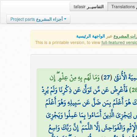
tafasir
التفاسيــر
Translations
Project parts
أجزاء المشروع
زات المشروع
عبر
الواجهة الرئيسية
This is a printable version, to view
full-featured versi
وَمَا لَهُم بِهِ مِنْ عِلْمٍ ۖ إِن
)
27
(
ِيَةَ الْأُنثَىٰ
فَأَعْرِضْ عَن مَّن تَوَلَّىٰ عَن ذِكْرِنَا وَلَمْ يُرِدْ
رَبَّكَ هُوَ أَعْلَمُ بِمَن ضَلَّ عَن سَبِيلِهِ وَهُوَ أَعْلَمُ
ْضِ لِيَجْزِيَ الَّذِينَ أَسَاءُوا بِمَا عَمِلُوا وَيَجْزِيَ
الْإِثْمِ وَالْفَوَاحِشَ إِلَّا اللَّمَمَ ۚ إِنَّ رَبَّكَ وَاسِعُ