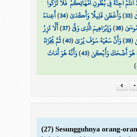
أَنتُمْ أَجِنَّةٌ فِي بُطُونِ أُمَّهَاتِكُمْ ۖ فَلَا تُزَكُّوا
أَعِندَهُ
)
34
(
وَأَعْطَىٰ قَلِيلًا وَأَكْدَىٰ
)
33
(
ىٰ
أَلَّا تَزِرُ
)
37
(
وَإِبْرَاهِيمَ الَّذِي وَفَّىٰ
)
36
(
مُوسَىٰ
ثُمَّ يُجْزَاهُ
)
40
(
وَأَنَّ سَعْيَهُ سَوْفَ يُرَىٰ
)
39
(
ٰ
وَأَنَّهُ هُوَ أَمَاتَ
)
43
(
َهُ هُوَ أَضْحَكَ وَأَبْكَىٰ
)
(27) Sesungguhnya orang-oran