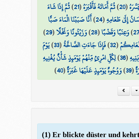
ثُمَّ إِذَا شَاءَ
)
21
(
ثُمَّ أَمَاتَهُ فَأَقْبَرَهُ
)
20
(
سَّرَهُ
أَنَّا صَبَبْنَا الْمَاءَ صَبًّا
)
24
(
سَانُ إِلَىٰ طَعَامِهِ
)
29
(
وَزَيْتُونًا وَنَخْلًا
)
28
(
وَعِنَبًا وَقَضْبًا
)
2
يَوْمَ
)
33
(
فَإِذَا جَاءَتِ الصَّاخَّةُ
)
32
(
َنْعَامِكُمْ
لِكُلِّ امْرِئٍ مِّنْهُمْ يَوْمَئِذٍ شَأْنٌ يُغْنِيهِ
)
36
(
َنِيهِ
)
40
(
وَوُجُوهٌ يَوْمَئِذٍ عَلَيْهَا غَبَرَةٌ
)
39
(
ةٌ
(1) Er blickte düster und kehrt