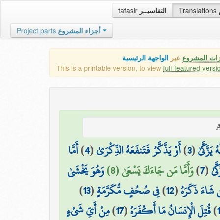
tafasir
التفاسيــر
Translations
Project parts
أجزاء المشروع
زات المشروع
عبر
الواجهة الرئيسية
This is a printable version, to view
full-featured versi
أَمَّا
)
4
(
أَوْ يَذَّكَّرُ فَتَنفَعَهُ الذِّكْرَىٰ
)
3
(
يَزَّكَّىٰ
وَهُوَ يَخْشَىٰ
وَأَمَّا مَن جَاءَكَ يَسْعَىٰ (8)
)
7
(
َّىٰ
)
13
(
فِي صُحُفٍ مُّكَرَّمَةٍ
)
12
(
 شَاءَ ذَكَرَهُ
مِنْ أَيِّ شَيْءٍ
)
17
(
قُتِلَ الْإِنسَانُ مَا أَكْفَرَهُ
)