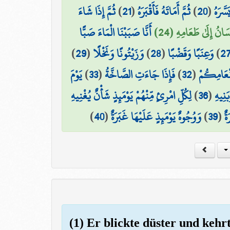
ثُمَّ إِذَا شَاءَ
)
21
(
ثُمَّ أَمَاتَهُ فَأَقْبَرَهُ
)
20
(
سَّرَهُ
سَانُ إِلَىٰ طَعَامِهِ (24
أَنَّا صَبَبْنَا الْمَاءَ صَبًّا
)
29
(
وَزَيْتُونًا وَنَخْلًا
)
28
(
وَعِنَبًا وَقَضْبًا
)
2
يَوْمَ
)
33
(
فَإِذَا جَاءَتِ الصَّاخَّةُ
)
32
(
َنْعَامِكُمْ
لِكُلِّ امْرِئٍ مِّنْهُمْ يَوْمَئِذٍ شَأْنٌ يُغْنِيهِ
)
36
(
َنِيهِ
)
40
(
وَوُجُوهٌ يَوْمَئِذٍ عَلَيْهَا غَبَرَةٌ
)
39
(
ةٌ
(1) Er blickte düster und kehrt