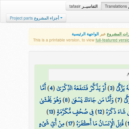
tafasir
التفاسيــر
Translations
Project parts
أجزاء المشروع
زات المشروع
عبر
الواجهة الرئيسية
This is a printable version, to view
full-featured versi
أَمَّا
)
4
(
أَوْ يَذَّكَّرُ فَتَنفَعَهُ الذِّكْرَىٰ
)
3
(
يَزَّكَّىٰ
وَهُوَ يَخْشَىٰ
)
8
(
وَأَمَّا مَن جَاءَكَ يَسْعَىٰ
)
7
(
َّىٰ
)
13
(
فِي صُحُفٍ مُّكَرَّمَةٍ
)
12
(
 شَاءَ ذَكَرَهُ
مِنْ أَيِّ شَيْءٍ
)
17
(
قُتِلَ الْإِنسَانُ مَا أَكْفَرَهُ
)