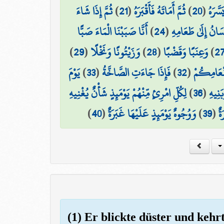
ثُمَّ إِذَا شَاءَ
)
21
(
ثُمَّ أَمَاتَهُ فَأَقْبَرَهُ
)
20
(
سَّرَهُ
أَنَّا صَبَبْنَا الْمَاءَ صَبًّا
)
24
(
سَانُ إِلَىٰ طَعَامِهِ
)
29
(
وَزَيْتُونًا وَنَخْلًا
)
28
(
وَعِنَبًا وَقَضْبًا
)
2
يَوْمَ
)
33
(
فَإِذَا جَاءَتِ الصَّاخَّةُ
)
32
(
َنْعَامِكُمْ
لِكُلِّ امْرِئٍ مِّنْهُمْ يَوْمَئِذٍ شَأْنٌ يُغْنِيهِ
)
36
(
َنِيهِ
)
40
(
وَوُجُوهٌ يَوْمَئِذٍ عَلَيْهَا غَبَرَةٌ
)
39
(
ةٌ
(1) Er blickte düster und kehrt