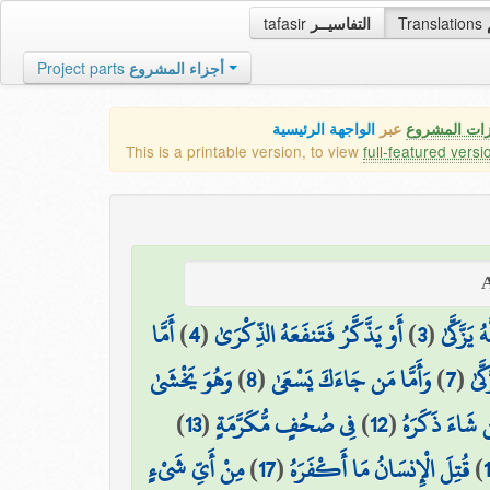
tafasir
التفاسيــر
Translations
Project parts
أجزاء المشروع
زات المشروع
عبر
الواجهة الرئيسية
This is a printable version, to view
full-featured versi
أَمَّا
)
4
(
أَوْ يَذَّكَّرُ فَتَنفَعَهُ الذِّكْرَىٰ
)
3
(
يَزَّكَّىٰ
وَهُوَ يَخْشَىٰ
)
8
(
وَأَمَّا مَن جَاءَكَ يَسْعَىٰ
)
7
(
َّىٰ
)
13
(
فِي صُحُفٍ مُّكَرَّمَةٍ
)
12
(
 شَاءَ ذَكَرَهُ
مِنْ أَيِّ شَيْءٍ
)
17
(
قُتِلَ الْإِنسَانُ مَا أَكْفَرَهُ
)