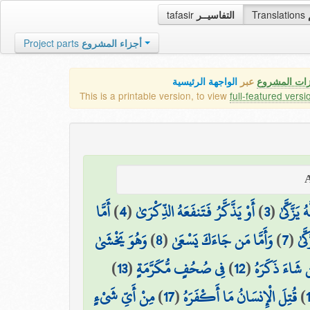
tafasir
التفاسيــر
Translations
Project parts
أجزاء المشروع
زات المشروع
عبر
الواجهة الرئيسية
This is a printable version, to view
full-featured versi
أَمَّا
)
4
(
أَوْ يَذَّكَّرُ فَتَنفَعَهُ الذِّكْرَىٰ
)
3
(
يَزَّكَّىٰ
وَهُوَ يَخْشَىٰ
)
8
(
وَأَمَّا مَن جَاءَكَ يَسْعَىٰ
)
7
(
َّىٰ
)
13
(
فِي صُحُفٍ مُّكَرَّمَةٍ
)
12
(
 شَاءَ ذَكَرَهُ
مِنْ أَيِّ شَيْءٍ
)
17
(
قُتِلَ الْإِنسَانُ مَا أَكْفَرَهُ
)