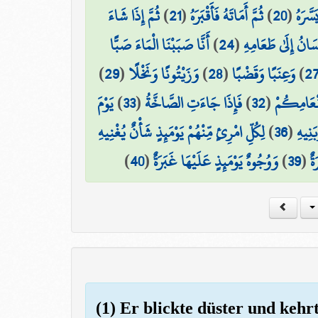
ثُمَّ إِذَا شَاءَ
)
21
(
ثُمَّ أَمَاتَهُ فَأَقْبَرَهُ
)
20
(
سَّرَهُ
أَنَّا صَبَبْنَا الْمَاءَ صَبًّا
)
24
(
سَانُ إِلَىٰ طَعَامِهِ
)
29
(
وَزَيْتُونًا وَنَخْلًا
)
28
(
وَعِنَبًا وَقَضْبًا
)
2
يَوْمَ
)
33
(
فَإِذَا جَاءَتِ الصَّاخَّةُ
)
32
(
َنْعَامِكُمْ
لِكُلِّ امْرِئٍ مِّنْهُمْ يَوْمَئِذٍ شَأْنٌ يُغْنِيهِ
)
36
(
َنِيهِ
)
40
(
وَوُجُوهٌ يَوْمَئِذٍ عَلَيْهَا غَبَرَةٌ
)
39
(
ةٌ
(1) Er blickte düster und kehrt