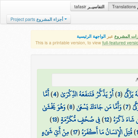
tafasir
التفاسيــر
Translations
Project parts
أجزاء المشروع
زات المشروع
عبر
الواجهة الرئيسية
This is a printable version, to view
full-featured versi
أَمَّا
)
4
(
أَوْ يَذَّكَّرُ فَتَنفَعَهُ الذِّكْرَىٰ
)
3
(
يَزَّكَّىٰ
وَهُوَ يَخْشَىٰ
)
8
(
وَأَمَّا مَن جَاءَكَ يَسْعَىٰ
)
7
(
َّىٰ
)
13
(
فِي صُحُفٍ مُّكَرَّمَةٍ
)
12
(
 شَاءَ ذَكَرَهُ
مِنْ أَيِّ شَيْءٍ
)
17
(
قُتِلَ الْإِنسَانُ مَا أَكْفَرَهُ
)