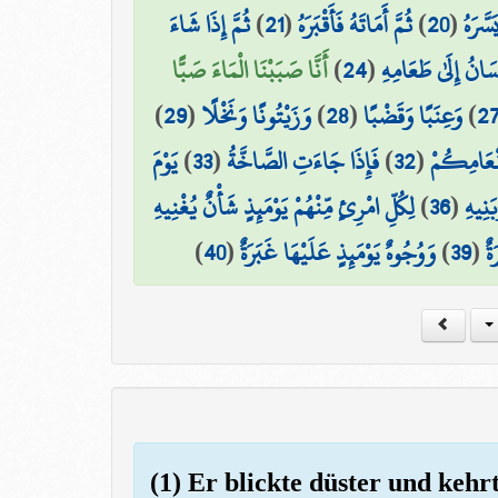
ثُمَّ إِذَا شَاءَ
)
21
(
ثُمَّ أَمَاتَهُ فَأَقْبَرَهُ
)
20
(
سَّرَهُ
أَنَّا صَبَبْنَا الْمَاءَ صَبًّا
)
24
(
سَانُ إِلَىٰ طَعَامِهِ
)
29
(
وَزَيْتُونًا وَنَخْلًا
)
28
(
وَعِنَبًا وَقَضْبًا
)
2
يَوْمَ
)
33
(
فَإِذَا جَاءَتِ الصَّاخَّةُ
)
32
(
َنْعَامِكُمْ
لِكُلِّ امْرِئٍ مِّنْهُمْ يَوْمَئِذٍ شَأْنٌ يُغْنِيهِ
)
36
(
َنِيهِ
)
40
(
وَوُجُوهٌ يَوْمَئِذٍ عَلَيْهَا غَبَرَةٌ
)
39
(
ةٌ
(1) Er blickte düster und kehrt