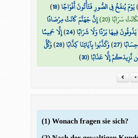
)
18
(
يَوْمَ يُنفَخُ فِي الصُّورِ فَتَأْتُونَ أَفْوَاجًا
َكَانَتْ سَرَابًا (20
إِنَّ جَهَنَّمَ كَانَتْ مِرْصَادًا
إِلَّا حَمِيمًا
)
24
(
ا يَذُوقُونَ فِيهَا بَرْدًا وَلَا شَرَابًا
وَكُلَّ
)
28
(
وَكَذَّبُوا بِآيَاتِنَا كِذَّابًا
)
27
(
 حِسَابًا
)
30
(
ن نَّزِيدَكُمْ إِلَّا عَذَابًا
(1) Wonach fragen sie sich?
(2) Nach der gewaltigen Kund