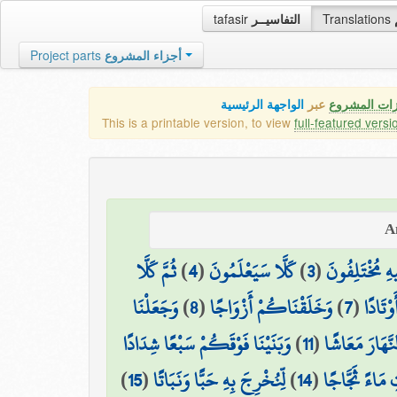
tafasir
التفاسيــر
Translations
Project parts
أجزاء المشروع
زات المشروع
عبر
الواجهة الرئيسية
This is a printable version, to view
full-featured versi
ثُمَّ كَلَّا
)
4
(
كَلَّا سَيَعْلَمُونَ
)
3
(
هِ مُخْتَلِفُونَ
وَجَعَلْنَا
)
8
(
وَخَلَقْنَاكُمْ أَزْوَاجًا
)
7
(
وْتَادًا
وَبَنَيْنَا فَوْقَكُمْ سَبْعًا شِدَادًا
)
11
(
نَّهَارَ مَعَاشًا
)
15
(
لِّنُخْرِجَ بِهِ حَبًّا وَنَبَاتًا
)
14
(
ِ مَاءً ثَجَّاجًا