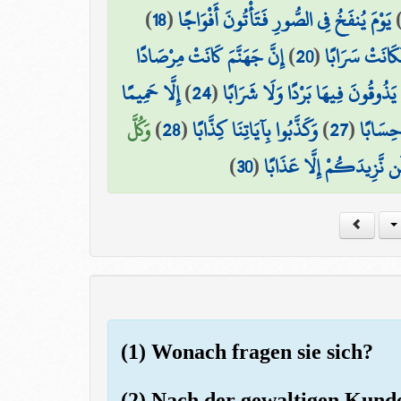
)
18
(
يَوْمَ يُنفَخُ فِي الصُّورِ فَتَأْتُونَ أَفْوَاجًا
إِنَّ جَهَنَّمَ كَانَتْ مِرْصَادًا
)
20
(
َكَانَتْ سَرَابًا
إِلَّا حَمِيمًا
)
24
(
ا يَذُوقُونَ فِيهَا بَرْدًا وَلَا شَرَابًا
وَكُلَّ
)
28
(
وَكَذَّبُوا بِآيَاتِنَا كِذَّابًا
)
27
(
 حِسَابًا
)
30
(
ن نَّزِيدَكُمْ إِلَّا عَذَابًا
(1) Wonach fragen sie sich?
(2) Nach der gewaltigen Kund