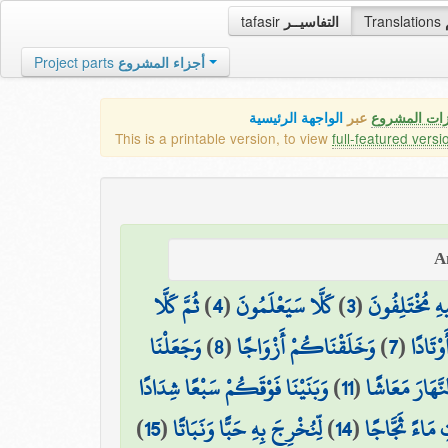
tafasir
التفاسيــر
Translations
Project parts
أجزاء المشروع
زات المشروع
عبر
الواجهة الرئيسية
This is a printable version, to view
full-featured versi
ثُمَّ كَلَّا
)
4
(
كَلَّا سَيَعْلَمُونَ
)
3
(
هِ مُخْتَلِفُونَ
وَجَعَلْنَا
)
8
(
وَخَلَقْنَاكُمْ أَزْوَاجًا
)
7
(
وْتَادًا
وَبَنَيْنَا فَوْقَكُمْ سَبْعًا شِدَادًا
)
11
(
نَّهَارَ مَعَاشًا
)
15
(
لِّنُخْرِجَ بِهِ حَبًّا وَنَبَاتًا
)
14
(
ِ مَاءً ثَجَّاجًا