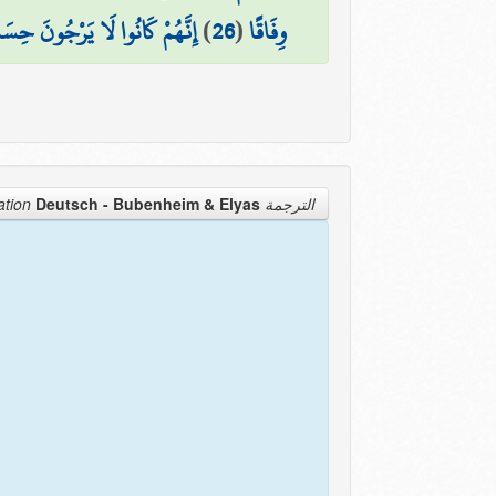
إِنَّهُمْ كَانُوا لَا يَرْجُونَ حِسَا
)
26
(
وِفَاقًا
Deutsch - Bubenheim & Elyas
الترجمة Translation