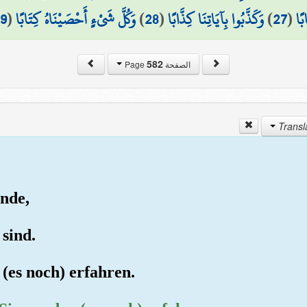
9
(
وَكُلَّ شَيْءٍ أَحْصَيْنَاهُ كِتَابًا
)
28
(
وَكَذَّبُوا بِآيَاتِنَا كِذَّابًا
)
27
(
بًا
582
الصفحة Page
nde,
 sind.
(es noch) erfahren.