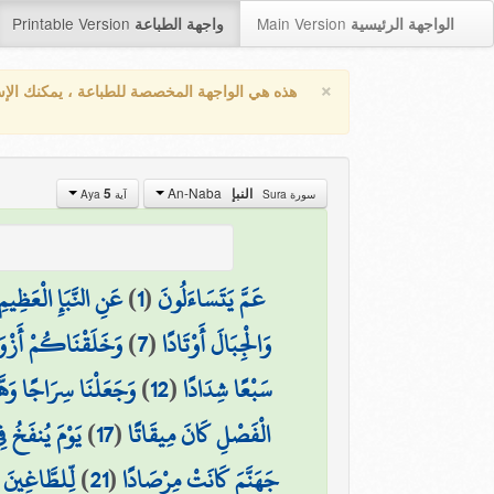
Printable Version
Main Version
الواجهة الرئيسية
واجهة الطباعة
×
هذه هي الواجهة المخصصة للطباعة ، يمكنك الإ
An-Naba
5
النبإ
سورة Sura
آية Aya
عَنِ النَّبَإِ الْعَظِيمِ
)
1
(
عَمَّ يَتَسَاءَلُونَ
وَخَلَقْنَاكُمْ أَزْو
)
7
(
وَالْجِبَالَ أَوْتَادًا
وَجَعَلْنَا سِرَاجًا وَهّ
)
12
(
سَبْعًا شِدَادًا
يَوْمَ يُنفَخُ ف
)
17
(
الْفَصْلِ كَانَ مِيقَاتًا
لِّلطَّاغِينَ 
)
21
(
جَهَنَّمَ كَانَتْ مِرْصَادًا