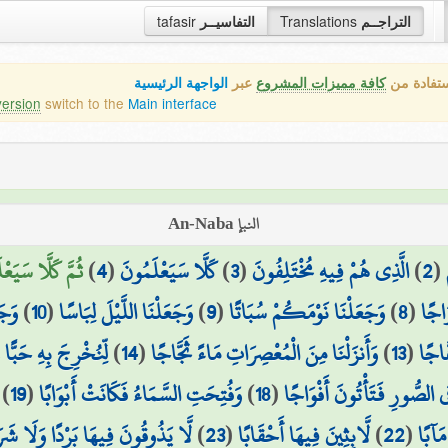
tafasir
التفاسيــر
Translations
التراجــم
ستفادة من
كافة مميزات المشروع
عبر
الواجهة الرئيسية
version
switch to the
Main interface
النبإ An-Naba
ثُمَّ كَلَّا سَيَع)
)
4
(
كَلَّا سَيَعْلَمُونَ
)
3
(
الَّذِي هُمْ فِيهِ مُخْتَلِفُونَ
)
2
(
وَجَ
)
10
(
وَجَعَلْنَا اللَّيْلَ لِبَاسًا
)
9
(
وَجَعَلْنَا نَوْمَكُمْ سُبَاتًا
)
8
(
َاجًا
لِّنُخْرِجَ بِهِ حَبًّا و
)
14
(
وَأَنزَلْنَا مِنَ الْمُعْصِرَاتِ مَاءً ثَجَّاجًا
)
13
(
َاجًا
)
19
(
وَفُتِحَتِ السَّمَاءُ فَكَانَتْ أَبْوَابًا
)
18
(
ِي الصُّورِ فَتَأْتُونَ أَفْوَاجًا
لَّا يَذُوقُونَ فِيهَا بَرْدًا وَلَا شَرَ
)
23
(
لَّابِثِينَ فِيهَا أَحْقَابًا
)
22
(
مَآبًا