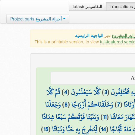
tafasir
التفاسيــر
Translations
Project parts
أجزاء المشروع
زات المشروع
عبر
الواجهة الرئيسية
This is a printable version, to view
full-featured versi
ثُمَّ كَلَّا
)
4
(
كَلَّا سَيَعْلَمُونَ
)
3
(
هِ مُخْتَلِفُونَ
وَجَعَلْنَا
)
8
(
وَخَلَقْنَاكُمْ أَزْوَاجًا
)
7
(
وْتَادًا
وَبَنَيْنَا فَوْقَكُمْ سَبْعًا شِدَادًا
)
11
(
نَّهَارَ مَعَاشًا
)
15
(
لِّنُخْرِجَ بِهِ حَبًّا وَنَبَاتًا
)
14
(
ِ مَاءً ثَجَّاجًا