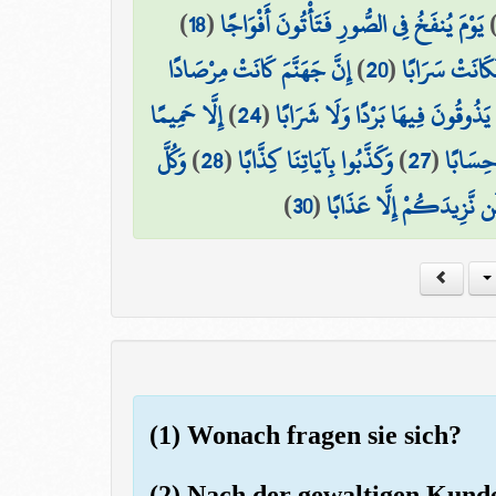
)
18
(
يَوْمَ يُنفَخُ فِي الصُّورِ فَتَأْتُونَ أَفْوَاجًا
إِنَّ جَهَنَّمَ كَانَتْ مِرْصَادًا
)
20
(
َكَانَتْ سَرَابًا
إِلَّا حَمِيمًا
)
24
(
ا يَذُوقُونَ فِيهَا بَرْدًا وَلَا شَرَابًا
وَكُلَّ
)
28
(
وَكَذَّبُوا بِآيَاتِنَا كِذَّابًا
)
27
(
 حِسَابًا
)
30
(
ن نَّزِيدَكُمْ إِلَّا عَذَابًا
(1) Wonach fragen sie sich?
(2) Nach der gewaltigen Kund