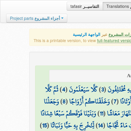
tafasir
التفاسيــر
Translations
Project parts
أجزاء المشروع
زات المشروع
عبر
الواجهة الرئيسية
This is a printable version, to view
full-featured versi
ثُمَّ كَلَّا
)
4
(
كَلَّا سَيَعْلَمُونَ
)
3
(
هِ مُخْتَلِفُونَ
وَجَعَلْنَا
)
8
(
وَخَلَقْنَاكُمْ أَزْوَاجًا
)
7
(
وْتَادًا
وَبَنَيْنَا فَوْقَكُمْ سَبْعًا شِدَادًا
)
11
(
نَّهَارَ مَعَاشًا
)
15
(
لِّنُخْرِجَ بِهِ حَبًّا وَنَبَاتًا
)
14
(
ِ مَاءً ثَجَّاجًا