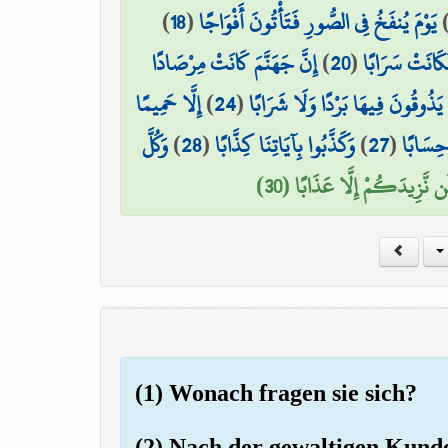
)
18
(
يَوْمَ يُنفَخُ فِي الصُّورِ فَتَأْتُونَ أَفْوَاجًا
إِنَّ جَهَنَّمَ كَانَتْ مِرْصَادًا
)
20
(
َكَانَتْ سَرَابًا
إِلَّا حَمِيمًا
)
24
(
ا يَذُوقُونَ فِيهَا بَرْدًا وَلَا شَرَابًا
وَكُلَّ
)
28
(
وَكَذَّبُوا بِآيَاتِنَا كِذَّابًا
)
27
(
 حِسَابًا
َن نَّزِيدَكُمْ إِلَّا عَذَابًا (30
(1) Wonach fragen sie sich?
(2) Nach der gewaltigen Kund