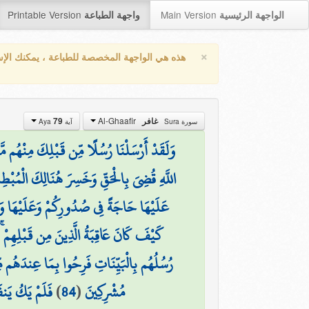
Printable Version
Main Version
الواجهة الرئيسية
واجهة الطباعة
×
هذه هي الواجهة المخصصة للطباعة ، يمكنك الإ
Al-Ghaafir
79
غافر
سورة Sura
آية Aya
وَلَقَدْ أَرْسَلْنَا رُسُلًا مِّن قَبْلِكَ مِنْهُم مَّ
اللَّهِ قُضِيَ بِالْحَقِّ وَخَسِرَ هُنَالِكَ الْمُبْطِ
عَلَيْهَا حَاجَةً فِي صُدُورِكُمْ وَعَلَيْهَا وَع
كَيْفَ كَانَ عَاقِبَةُ الَّذِينَ مِن قَبْلِهِمْ ۚ
رُسُلُهُم بِالْبَيِّنَاتِ فَرِحُوا بِمَا عِندَهُم مِّ
فَلَمْ يَكُ يَنفَ
)
84
(
مُشْرِكِينَ