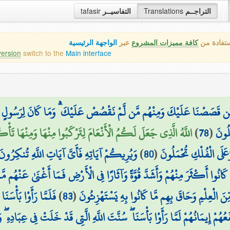
tafasir
التفاسيــر
Translations
التراجــم
ستفادة من
كافة مميزات المشروع
عبر
الواجهة الرئيسية
version
switch to the
Main interface
ن قَصَصْنَا عَلَيْكَ وَمِنْهُم مَّن لَّمْ نَقْصُصْ عَلَيْكَ ۗ وَمَا كَانَ لِرَسُولٍ أَن يَأْتِ
اللَّهُ الَّذِي جَعَلَ لَكُمُ الْأَنْعَامَ لِتَرْكَبُوا مِنْهَا وَمِنْهَا تَأْك)
)
78
(
لُونَ
وَيُرِيكُمْ آيَاتِهِ فَأَيَّ آيَاتِ اللَّهِ تُنكِرُونَ
)
80
(
َلَى الْفُلْكِ تُحْمَلُونَ
 كَانُوا أَكْثَرَ مِنْهُمْ وَأَشَدَّ قُوَّةً وَآثَارًا فِي الْأَرْضِ فَمَا أَغْنَىٰ عَنْهُم 
فَلَمَّا رَأَوْا بَأْسَنَا 
)
83
(
نَ الْعِلْمِ وَحَاقَ بِهِم مَّا كَانُوا بِهِ يَسْتَهْزِئُونَ
عُهُمْ إِيمَانُهُمْ لَمَّا رَأَوْا بَأْسَنَا ۖ سُنَّتَ اللَّهِ الَّتِي قَدْ خَلَتْ فِي عِبَادِهِ 