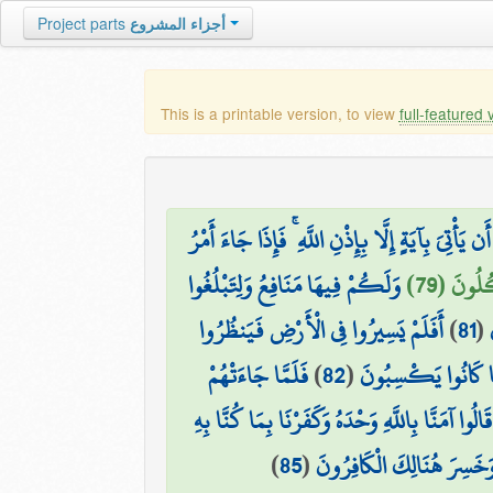
Project parts
أجزاء المشروع
This is a printable version, to view
full-featured 
يَ بِآيَةٍ إِلَّا بِإِذْنِ اللَّهِ ۚ فَإِذَا جَاءَ أَمْرُ
ُلُونَ (79
وَلَكُمْ فِيهَا مَنَافِعُ وَلِتَبْلُغُوا
أَفَلَمْ يَسِيرُوا فِي الْأَرْضِ فَيَنظُرُوا
)
81
(
فَلَمَّا جَاءَتْهُمْ
)
82
(
مَّا كَانُوا يَكْسِبُونَ
قَالُوا آمَنَّا بِاللَّهِ وَحْدَهُ وَكَفَرْنَا بِمَا كُنَّا بِهِ
)
85
(
ۖ وَخَسِرَ هُنَالِكَ الْكَافِرُونَ