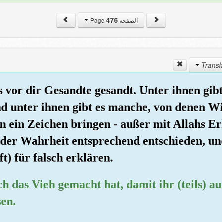
476
الصفحة Page
s vor dir Gesandte gesandt. Unter ihnen gib
d unter ihnen gibt es manche, von denen Wir
 ein Zeichen bringen - außer mit Allahs E
 der Wahrheit entsprechend entschieden, u
ft) für falsch erklären.
uch das Vieh gemacht hat, damit ihr (teils) a
sen.