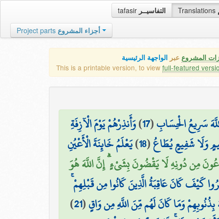
tafasir
التفاسيــر
Translations
Project parts
أجزاء المشروع
زات المشروع
عبر
الواجهة الرئيسية
This is a printable version, to view
full-featured versi
وَأَنذِرْهُمْ يَوْمَ الْآزِفَةِ
)
17
(
اللَّهَ سَرِيعُ الْحِسَابِ
يَعْلَمُ خَائِنَةَ الْأَعْيُنِ
)
18
(
ِيمٍ وَلَا شَفِيعٍ يُطَاعُ
َدْعُونَ مِن دُونِهِ لَا يَقْضُونَ بِشَيْءٍ ۗ إِنَّ اللَّهَ هُوَ
۞ وا كَيْفَ كَانَ عَاقِبَةُ الَّذِينَ كَانُوا مِن قَبْلِهِمْ
)
21
(
هُ بِذُنُوبِهِمْ وَمَا كَانَ لَهُم مِّنَ اللَّهِ مِن وَاقٍ