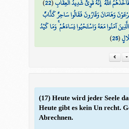
)
22
(
أَخَذَهُمُ اللَّهُ ۚ إِنَّهُ قَوِيٌّ شَدِيدُ الْعِقَابِ
فِرْعَوْنَ وَهَامَانَ وَقَارُونَ فَقَالُوا سَاحِرٌ كَذَّابٌ
الَّذِينَ آمَنُوا مَعَهُ وَاسْتَحْيُوا نِسَاءَهُمْ ۚ وَمَا كَيْدُ
)
25
(
لَالٍ
(17) Heute wird jeder Seele da
Heute gibt es kein Un recht. G
Abrechnen.