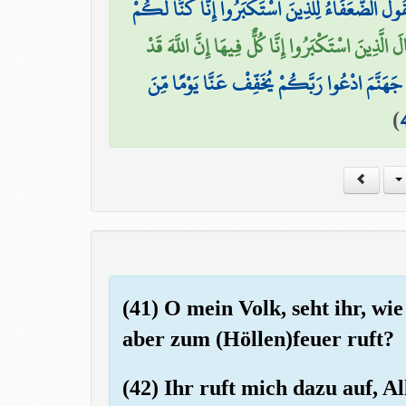
قُولُ الضُّعَفَاءُ لِلَّذِينَ اسْتَكْبَرُوا إِنَّا كُنَّا لَكُمْ
لَ الَّذِينَ اسْتَكْبَرُوا إِنَّا كُلٌّ فِيهَا إِنَّ اللَّهَ قَدْ
ةِ جَهَنَّمَ ادْعُوا رَبَّكُمْ يُخَفِّفْ عَنَّا يَوْمًا مِّنَ
)
(41) O mein Volk, seht ihr, wi
aber zum (Höllen)feuer ruft?
(42) Ihr ruft mich dazu auf, A