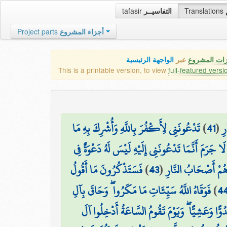
tafasir
التفاسيــر
Translations
Project parts
أجزاء المشروع
زات المشروع
عبر
الواجهة الرئيسية
This is a printable version, to view
full-featured versi
تَدْعُونَنِي لِأَكْفُرَ بِاللَّهِ وَأُشْرِكَ بِهِ مَا
)
41
(
۞ 
لَا جَرَمَ أَنَّمَا تَدْعُونَنِي إِلَيْهِ لَيْسَ لَهُ دَعْوَةٌ فِي
فَسَتَذْكُرُونَ مَا أَقُولُ
)
43
(
ينَ هُمْ أَصْحَابُ النَّارِ
فَوَقَاهُ اللَّهُ سَيِّئَاتِ مَا مَكَرُوا ۖ وَحَاقَ بِآلِ
)
4
وًّا وَعَشِيًّا ۖ وَيَوْمَ تَقُومُ السَّاعَةُ أَدْخِلُوا آلَ