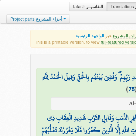
tafasir
التفاسيــر
Translations
Project parts
أجزاء المشروع
زات المشروع
عبر
الواجهة الرئيسية
This is a printable version, to view
full-featured versi
بِّهِمْ ۖ وَقُضِيَ بَيْنَهُم بِالْحَقِّ وَقِيلَ الْحَمْدُ لِلَّهِ
)
75
فِرِ الذَّنبِ وَقَابِلِ التَّوْبِ شَدِيدِ الْعِقَابِ ذِي
ِ اللَّهِ إِلَّا الَّذِينَ كَفَرُوا فَلَا يَغْرُرْكَ تَقَلُّبُهُمْ