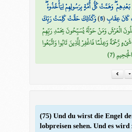
َعْدِهِمْ ۖ وَهَمَّتْ كُلُّ أُمَّةٍ بِرَسُولِهِمْ لِيَأْخُذُوهُ
وَكَذَٰلِكَ حَقَّتْ كَلِمَتُ رَبِّكَ
)
5
(
ْفَ كَانَ عِقَابِ
ِلُونَ الْعَرْشَ وَمَنْ حَوْلَهُ يُسَبِّحُونَ بِحَمْدِ رَبِّهِمْ
َيْءٍ رَّحْمَةً وَعِلْمًا فَاغْفِرْ لِلَّذِينَ تَابُوا وَاتَّبَعُوا
لْجَحِيمِ (7
(75) Und du wirst die Engel 
lobpreisen sehen. Und es wird