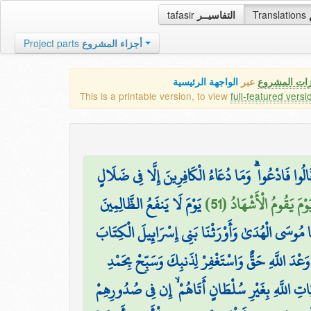
tafasir
التفاسيــر
Translations
Project parts
أجزاء المشروع
زات المشروع
عبر
الواجهة الرئيسية
This is a printable version, to view
full-featured versi
َالُوا فَادْعُوا ۗ وَمَا دُعَاءُ الْكَافِرِينَ إِلَّا فِي ضَلَالٍ
َوْمَ يَقُومُ الْأَشْهَادُ (51
يَوْمَ لَا يَنفَعُ الظَّالِمِينَ
نَا مُوسَى الْهُدَىٰ وَأَوْرَثْنَا بَنِي إِسْرَائِيلَ الْكِتَابَ
وَعْدَ اللَّهِ حَقٌّ وَاسْتَغْفِرْ لِذَنبِكَ وَسَبِّحْ بِحَمْدِ
آيَاتِ اللَّهِ بِغَيْرِ سُلْطَانٍ أَتَاهُمْ ۙ إِن فِي صُدُورِهِمْ