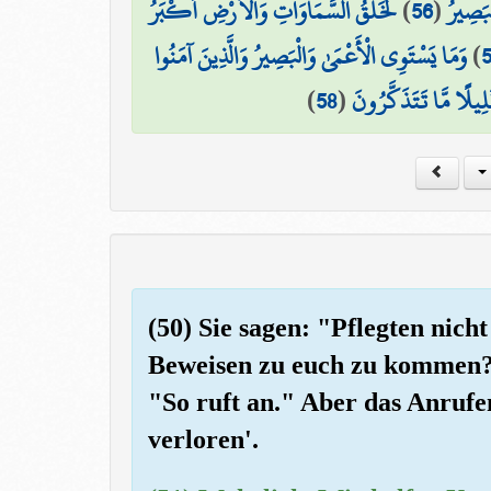
لَخَلْقُ السَّمَاوَاتِ وَالْأَرْضِ أَكْبَرُ
)
56
(
لْبَصِيرُ
وَمَا يَسْتَوِي الْأَعْمَىٰ وَالْبَصِيرُ وَالَّذِينَ آمَنُوا
)
)
58
(
ِيلًا مَّا تَتَذَكَّرُونَ
(50) Sie sagen: "Pflegten nic
Beweisen zu euch zu kommen?"
"So ruft an." Aber das Anruf
verloren'.