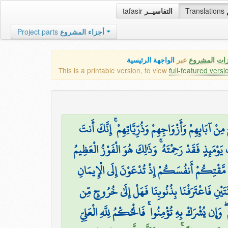
tafasir
التفاسيــر
Translations
Project parts
أجزاء المشروع
زات المشروع
عبر
الواجهة الرئيسية
This is a printable version, to view
full-featured versi
ْ آبَائِهِمْ وَأَزْوَاجِهِمْ وَذُرِّيَّاتِهِمْ ۚ إِنَّكَ أَنتَ
َوْمَئِذٍ فَقَدْ رَحِمْتَهُ ۚ وَذَٰلِكَ هُوَ الْفَوْزُ الْعَظِيمُ
 مَّقْتِكُمْ أَنفُسَكُمْ إِذْ تُدْعَوْنَ إِلَى الْإِيمَانِ
 اثْنَتَيْنِ فَاعْتَرَفْنَا بِذُنُوبِنَا فَهَلْ إِلَىٰ خُرُوجٍ مِّن
 وَإِن يُشْرَكْ بِهِ تُؤْمِنُوا ۚ فَالْحُكْمُ لِلَّهِ الْعَلِيِّ