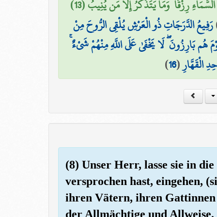
سَّمَاءِ رِزْقًا ۚ وَمَا يَتَذَكَّرُ إِلَّا مَن يُنِيبُ (13
رَفِيعُ الدَّرَجَاتِ ذُو الْعَرْشِ يُلْقِي الرُّوحَ مِنْ
يَوْمَ هُم بَارِزُونَ ۖ لَا يَخْفَىٰ عَلَى اللَّهِ مِنْهُمْ شَيْءٌ
)
16
(
احِدِ الْقَهَّارِ
(8) Unser Herr, lasse sie in d
versprochen hast, eingehen, (s
ihren Vätern, ihren Gattinne
der Allmächtige und Allweise.