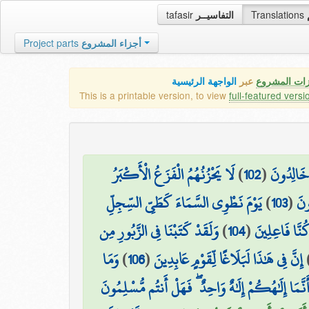
tafasir
التفاسيــر
Translations
Project parts
أجزاء المشروع
زات المشروع
عبر
الواجهة الرئيسية
This is a printable version, to view
full-featured versi
لَا يَحْزُنُهُمُ الْفَزَعُ الْأَكْبَرُ
)
102
(
خَالِدُونَ
يَوْمَ نَطْوِي السَّمَاءَ كَطَيِّ السِّجِلِّ
)
103
(
ونَ
وَلَقَدْ كَتَبْنَا فِي الزَّبُورِ مِن
)
104
(
كُنَّا فَاعِلِينَ
وَمَا
)
106
(
إِنَّ فِي هَٰذَا لَبَلَاغًا لِّقَوْمٍ عَابِدِينَ
َ أَنَّمَا إِلَٰهُكُمْ إِلَٰهٌ وَاحِدٌ ۖ فَهَلْ أَنتُم مُّسْلِمُونَ