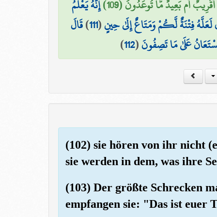
أَقَرِيبٌ أَم بَعِيدٌ مَّا تُوعَدُونَ (109
إِنَّهُ يَعْلَمُ
قَالَ
)
111
(
لَعَلَّهُ فِتْنَةٌ لَّكُمْ وَمَتَاعٌ إِلَىٰ حِينٍ
)
112
(
ُسْتَعَانُ عَلَىٰ مَا تَصِفُونَ
(102) sie hören von ihr nicht 
sie werden in dem, was ihre Se
(103) Der größte Schrecken mac
empfangen sie: "Das ist euer 