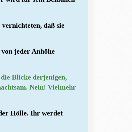
 vernichteten, daß sie
e von jeder Anhöhe
die Blicke derjenigen,
unachtsam. Nein! Vielmehr
 der Hölle. Ihr werdet