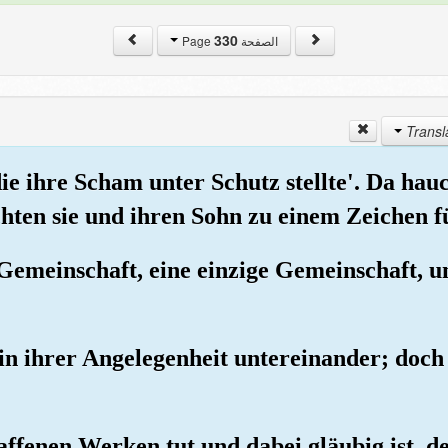
330
الصفحة Page
die ihre Scham unter Schutz stellte'. Da ha
hten sie und ihren Sohn zu einem Zeichen f
 Gemeinschaft, eine einzige Gemeinschaft, u
h in ihrer Angelegenheit untereinander; doch
affenen Werken tut und dabei gläubig ist, 