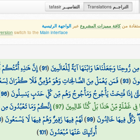
tafasir
التفاسيــر
Translations
التراجــم
ستفادة من
كافة مميزات المشروع
عبر
الواجهة الرئيسية
version
switch to the
Main interface
إِنَّ هَٰذِهِ أُمَّتُكُمْ 
)
91
(
ن رُّوحِنَا وَجَعَلْنَاهَا وَابْنَهَا آيَةً لِّلْعَالَمِينَ
فَمَن يَعْمَلْ مِنَ الصَّالِحَاتِ وَهُوَ مُؤْمِنٌ فَلَا كُفْرَانَ لِسَعْيِهِ 
)
93
(
عُونَ
)
96
(
َّىٰ إِذَا فُتِحَتْ يَأْجُوجُ وَمَأْجُوجُ وَهُم مِّن كُلِّ حَدَبٍ يَنسِلُونَ
 فِي غَفْلَةٍ مِّنْ هَٰذَا بَلْ كُنَّا ظَالِمِينَ (97
إِنَّكُمْ وَمَا تَعْبُدُونَ مِن د
0
(
لَهُمْ فِيهَا زَفِيرٌ وَهُمْ فِيهَا لَا يَسْمَعُونَ
)
99
(
ا ۖ وَكُلٌّ فِيهَا خَالِدُونَ
)
101
(
أُولَٰئِكَ عَنْهَا مُبْعَدُونَ