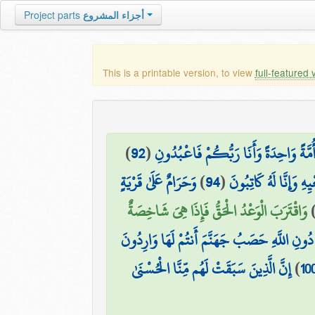
Project parts
أجزاء المشروع
This is a printable version, to view
full-featured 
)
92
(
أُمَّةً وَاحِدَةً وَأَنَا رَبُّكُمْ فَاعْبُدُونِ
وَحَرَامٌ عَلَىٰ قَرْيَةٍ
)
94
(
وَإِنَّا لَهُ كَاتِبُونَ
وَاقْتَرَبَ الْوَعْدُ الْحَقُّ فَإِذَا هِيَ شَاخِصَةٌ
ُونِ اللَّهِ حَصَبُ جَهَنَّمَ أَنتُمْ لَهَا وَارِدُونَ
إِنَّ الَّذِينَ سَبَقَتْ لَهُم مِّنَّا الْحُسْنَىٰ
)
10