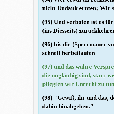
nicht Undank ernten; Wir s
(95) Und verboten ist es fü
(ins Diesseits) zurückkehre
(96) bis die (Sperrmauer v
schnell herbeilaufen
(97) und das wahre Verspre
die ungläubig sind, starr 
pflegten wir Unrecht zu tu
(98) "Gewiß, ihr und das, d
dahin hinabgehen."