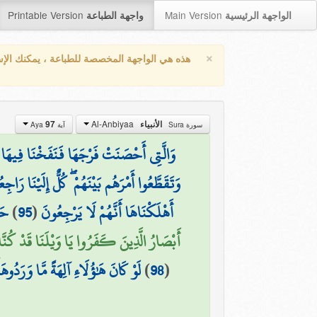
Printable Version
Main Version
الواجهة الرئيسية
واجهة الطباعة
×
هذه هي الواجهة المخصصة للطباعة ، يمكنك الإ
Al-Anbiyaa
97
الأنبياء
سورة Sura
آية Aya
وَالَّتِي أَحْصَنَتْ فَرْجَهَا فَنَفَخْنَا فِيهَا مِ
وَتَقَطَّعُوا أَمْرَهُم بَيْنَهُمْ ۖ كُلٌّ إِلَيْنَا رَاجِ
حَت
)
95
(
أَهْلَكْنَاهَا أَنَّهُمْ لَا يَرْجِعُونَ
أَبْصَارُ الَّذِينَ كَفَرُوا يَا وَيْلَنَا قَدْ كُنَّا)
لَوْ كَانَ هَٰؤُلَاءِ آلِهَةً مَّا وَرَدُوهَ
)
98
(