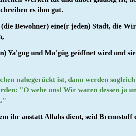
chreiben es ihm gut.
r (die Bewohner) eine(r jeden) Stadt, die Wir
n,
on) Ya'gug und Ma'güg geöffnet wird und si
chen nahegerückt ist, dann werden sogleich 
werden: "O wehe uns! Wir waren dessen ja 
n."
em ihr anstatt Allahs dient, seid Brennstoff